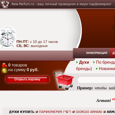
New-Parfum.ru - ваш личный проводник в мире парфюмерии!
ПН-ПТ:
с 10 до 17 часов
СБ, ВС:
выходные
ИНФОРМАЦИЯ
Д
Духи
По бренд
0
товаров
бренды)
Новинк
на сумму
0 руб.
Открыть корзину
Пример:
чтобы най
summer
в
Armani
ДУХИ КУПИТЬ
ПАРФЮМЕРИЯ (
"G"
)
GIORGIO ARMANI
ARM