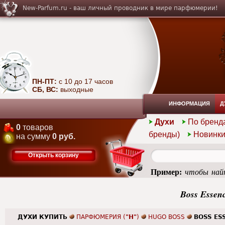
New-Parfum.ru - ваш личный проводник в мире парфюмерии!
ПН-ПТ:
с 10 до 17 часов
СБ, ВС:
выходные
ИНФОРМАЦИЯ
Д
Духи
По бренд
0
товаров
бренды)
Новинк
на сумму
0 руб.
Открыть корзину
Пример:
чтобы найт
femme
Boss Essen
ДУХИ КУПИТЬ
ПАРФЮМЕРИЯ (
"H"
)
HUGO BOSS
BOSS ES