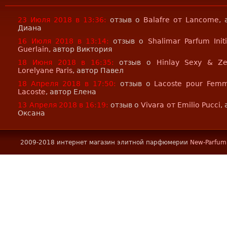
23 Июля 2018 в 13:36:
отзыв о
Balafre от Lancome
, 
Диана
16 Июля 2018 в 13:14:
отзыв о
Shalimar Parfum Init
Guerlain
, автор Виктория
18 Июня 2018 в 16:35:
отзыв о
Hinlay Sexy & Z
Lorelyane Paris
, автор Павел
18 Апреля 2018 в 17:50:
отзыв о
Lacoste pour Fem
Lacoste
, автор Елена
13 Апреля 2018 в 16:19:
отзыв о
Vivara от Emilio Pucci
,
Оксана
2009-2018 интернет магазин элитной парфюмерии
New-Parfum