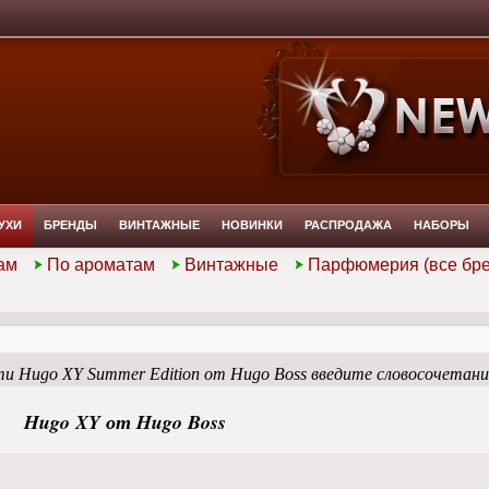
УХИ
БРЕНДЫ
ВИНТАЖНЫЕ
НОВИНКИ
РАСПРОДАЖА
НАБОРЫ
ам
По ароматам
Винтажные
Парфюмерия (все бр
и Hugo XY Summer Edition от Hugo Boss введите словосочетан
Hugo XY от Hugo Boss