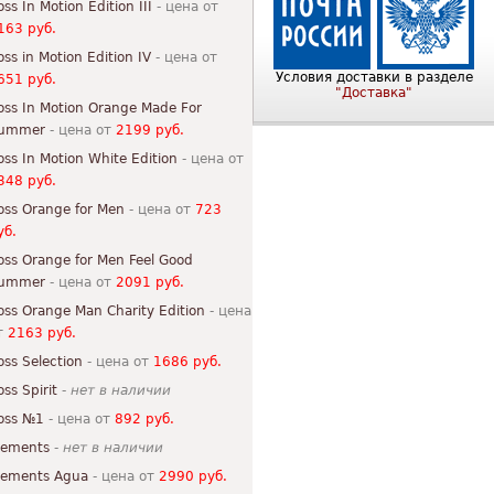
oss In Motion Edition III
- цена от
163 руб.
oss in Motion Edition IV
- цена от
Условия доставки в разделе
651 руб.
"Доставка"
oss In Motion Orange Made For
ummer
- цена от
2199 руб.
oss In Motion White Edition
- цена от
348 руб.
oss Orange for Men
- цена от
723
уб.
oss Orange for Men Feel Good
ummer
- цена от
2091 руб.
oss Orange Man Charity Edition
- цена
т
2163 руб.
oss Selection
- цена от
1686 руб.
oss Spirit
-
нет в наличии
oss №1
- цена от
892 руб.
lements
-
нет в наличии
lements Agua
- цена от
2990 руб.