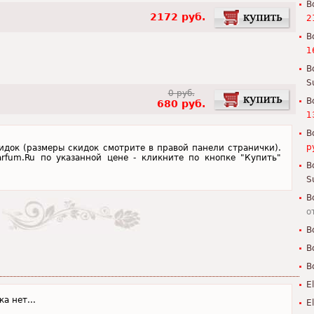
B
2172 руб.
2
B
1
B
S
0 руб.
B
680 руб.
1
B
р
кидок (размеры скидок смотрите в правой панели странички).
arfum.Ru по указанной цене - кликните по кнопке "Купить"
B
S
B
о
B
B
B
E
а нет...
E