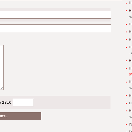
H
H
н
H
H
H
H
-
H
H
р
H
н
H
о 2810
H
H
н
P