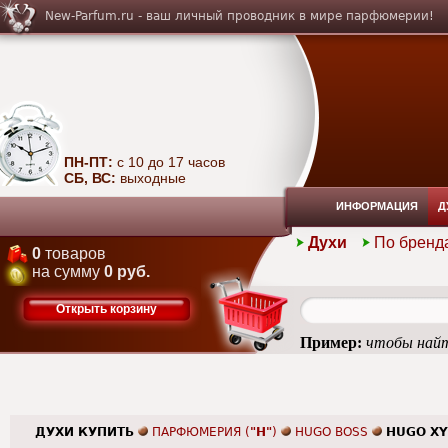
New-Parfum.ru - ваш личный проводник в мире парфюмерии!
ПН-ПТ:
с 10 до 17 часов
СБ, ВС:
выходные
ИНФОРМАЦИЯ
Д
Духи
По бренд
0
товаров
на сумму
0 руб.
Открыть корзину
Пример:
чтобы найт
ДУХИ КУПИТЬ
ПАРФЮМЕРИЯ (
"H"
)
HUGO BOSS
HUGO XY