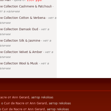
oul Man
- цена от
1337 руб.
he Collection Cashmere & Patchouli
-
ет в наличии
he Collection Cotton & Verbena
-
нет в
аличии
he Collection Damask Oud
-
нет в
аличии
he Collection Silk & Jasmine
-
нет в
аличии
he Collection Velvet & Amber
-
нет в
аличии
he Collection Wool & Musk
-
нет в
аличии
Nacre от Ann Gerard
, автор rekoloas
в о
Cuir de Nacre от Ann Gerard
, автор rekoloas
 о
Cuir de Nacre от Ann Gerard
, автор rekoloas