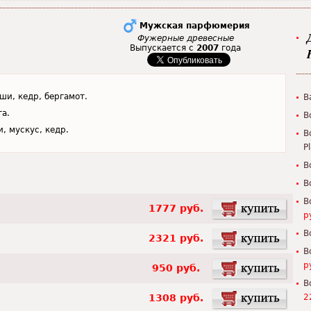
Мужская парфюмерия
Фужерные древесные
Выпускается с
2007
года
ши, кедр, бергамот.
B
та.
B
, мускус, кедр.
B
P
B
B
B
1777 руб.
р
B
2321 руб.
B
р
950 руб.
B
1308 руб.
2