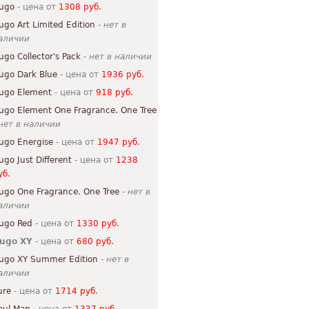
ugo
- цена от
1308 руб.
ugo Art Limited Edition
-
нет в
аличии
ugo Collector's Pack
-
нет в наличии
ugo Dark Blue
- цена от
1936 руб.
ugo Element
- цена от
918 руб.
ugo Element One Fragrance. One Tree
нет в наличии
ugo Energise
- цена от
1947 руб.
ugo Just Different
- цена от
1238
уб.
ugo One Fragrance. One Tree
-
нет в
аличии
ugo Red
- цена от
1330 руб.
ugo XY
- цена от
680 руб.
ugo XY Summer Edition
-
нет в
аличии
ure
- цена от
1714 руб.