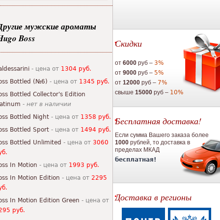
Другие мужские ароматы
Hugo Boss
Скидки
от
6000
руб –
3%
aldessarini
- цена от
1304 руб.
от
9000
руб –
5%
oss Bottled (№6)
- цена от
1345 руб.
от
12000
руб –
7%
свыше
15000
руб –
10%
oss Bottled Collector's Edition
latinum
-
нет в наличии
oss Bottled Night
- цена от
1358 руб.
Бесплатная доставка!
oss Bottled Sport
- цена от
1494 руб.
Если сумма Вашего заказа более
oss Bottled Unlimited
- цена от
3060
1000
рублей, то доставка в
пределах МКАД
уб.
бесплатная!
oss In Motion
- цена от
1993 руб.
oss In Motion Edition
- цена от
2295
уб.
Доставка в регионы
oss In Motion Edition Green
- цена от
295 руб.