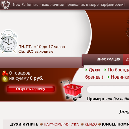
New-Parfum.ru - ваш личный проводник в мире парфюмерии!
ПН-ПТ:
с 10 до 17 часов
СБ, ВС:
выходные
ИНФОРМАЦИЯ
Д
Духи
По бренд
0
товаров
бренды)
Новинк
на сумму
0 руб.
Открыть корзину
Пример:
чтобы найт
Jun
ДУХИ КУПИТЬ
ПАРФЮМЕРИЯ (
"K"
)
KENZO
JUNGLE HOM