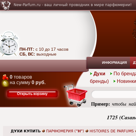
New-Parfum.ru - ваш личный проводник в мире парфюмерии!
ПН-ПТ:
с 10 до 17 часов
СБ, ВС:
выходные
ИНФОРМАЦИЯ
Д
Духи
По бренд
0
товаров
бренды)
Новинк
на сумму
0 руб.
Открыть корзину
Пример:
чтобы най
summer
1725 (Casan
ДУХИ КУПИТЬ
ПАРФЮМЕРИЯ (
"H"
)
HISTOIRES DE PARFUMS