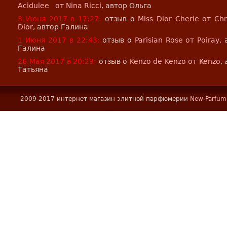
Acidulee от Nina Ricci
, автор Ольга
3 Июня 2017 в 17:27:
отзыв о
Miss Dior Cherie от Chr
Dior
, автор Галина
1 Июня 2017 в 22:43:
отзыв о
Parisian Rose от Poiray
,
Галина
26 Мая 2017 в 20:29:
отзыв о
Kenzo de Kenzo от Kenzo
,
Татьяна
2009-2017 интернет магазин элитной парфюмерии
New-Parfum