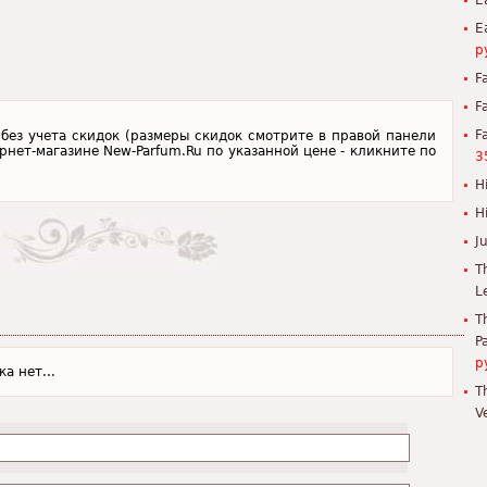
E
E
р
F
F
F
 без учета скидок (размеры скидок смотрите в правой панели
ернет-магазине New-Parfum.Ru по указанной цене - кликните по
3
H
H
J
T
L
T
P
р
а нет...
T
V