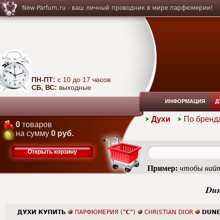
New-Parfum.ru - ваш личный проводник в мире парфюмерии!
ПН-ПТ:
с 10 до 17 часов
СБ, ВС:
выходные
ИНФОРМАЦИЯ
Д
Духи
По бренд
0
товаров
на сумму
0 руб.
Открыть корзину
Пример:
чтобы найт
Dun
ДУХИ КУПИТЬ
ПАРФЮМЕРИЯ (
"C"
)
CHRISTIAN DIOR
DUNE