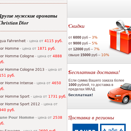
Другие мужские ароматы
Christian Dior
Скидки
от
6000
руб –
3%
qua Fahrenheit
- цена от
4115 руб.
от
9000
руб –
5%
ior Homme
- цена от
1871 руб.
от
12000
руб –
7%
свыше
15000
руб –
10%
ior Homme Cologne
- цена от
4888
уб.
ior Homme Cologne 2013
- цена от
Бесплатная доставка!
151 руб.
Если сумма Вашего заказа более
ior Homme Intense
- цена от
4650
1000
рублей, то доставка в
уб.
пределах МКАД
бесплатная!
ior Homme Sport
- цена от
1731 руб.
ior Homme Sport 2012
- цена от
940 руб.
Доставка в регионы
une Pour Homme
- цена от
2538
уб.