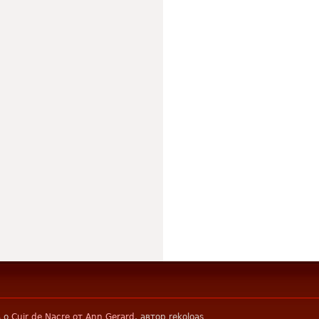
в о
Cuir de Nacre от Ann Gerard
, автор rekoloas