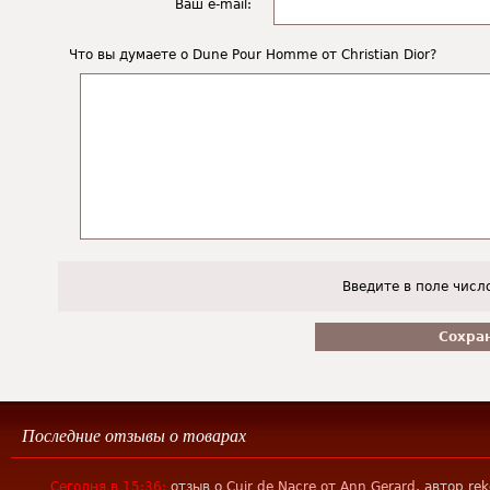
Ваш e-mail:
Что вы думаете о Dune Pour Homme от Christian Dior?
Введите в поле числ
Последние отзывы о товарах
Сегодня в 15:36:
отзыв о
Cuir de Nacre от Ann Gerard
, автор rek