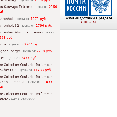
au Sauvage
- цена от
2690 руб.
au Sauvage Extreme
- цена от
2156
уб.
Условия доставки в разделе
ahrenheit
- цена от
1971 руб.
"Доставка"
ahrenheit 32
- цена от
1796 руб.
ahrenheit Absolute Intense
- цена от
598 руб.
igher
- цена от
2764 руб.
igher Energy
- цена от
2218 руб.
ules
- цена от
7477 руб.
he Collection Couturier Parfumeur
eather Oud
- цена от
11433 руб.
he Collection Couturier Parfumeur
atchouli Imperial
- цена от
11433
уб.
he Collection Couturier Parfumeur
etiver
-
нет в наличии