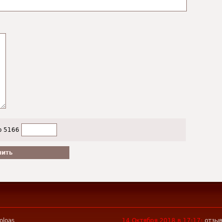
о 5166
oloas
14 Октября 2018 в 17:17:
отзы