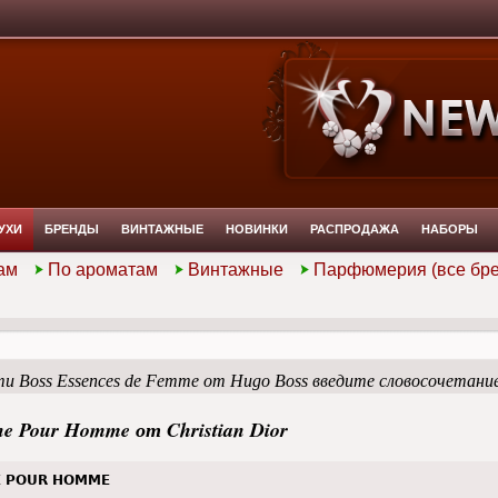
УХИ
БРЕНДЫ
ВИНТАЖНЫЕ
НОВИНКИ
РАСПРОДАЖА
НАБОРЫ
ам
По ароматам
Винтажные
Парфюмерия (все бр
и Boss Essences de Femme от Hugo Boss введите словосочетани
e Pour Homme от Christian Dior
 POUR HOMME