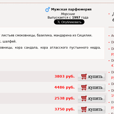
Мужская парфюмерия
Морские
Выпускается с
1997
года
 листьев смоковницы, базилика, мандарина из Сицилии.
A
х, шалфей.
D
овницы, кора сандала, кора атласского пустынного кедра,
D
р
D
4
D
3803 руб.
р
D
4486 руб.
D
1
2538 руб.
D
р
3750 руб.