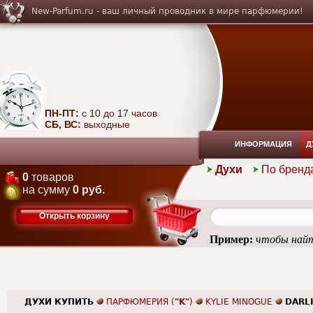
New-Parfum.ru - ваш личный проводник в мире парфюмерии!
ПН-ПТ:
с 10 до 17 часов
СБ, ВС:
выходные
ИНФОРМАЦИЯ
Д
Духи
По бренд
0
товаров
на сумму
0 руб.
Открыть корзину
Пример:
чтобы найт
ДУХИ КУПИТЬ
ПАРФЮМЕРИЯ (
"K"
)
KYLIE MINOGUE
DARL