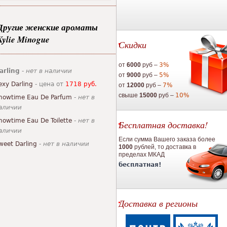
Другие женские ароматы
Kylie Minogue
Скидки
от
6000
руб –
3%
arling
-
нет в наличии
от
9000
руб –
5%
exy Darling
- цена от
1718 руб.
от
12000
руб –
7%
свыше
15000
руб –
10%
howtime Eau De Parfum
-
нет в
аличии
howtime Eau De Toilette
-
нет в
Бесплатная доставка!
аличии
Если сумма Вашего заказа более
weet Darling
-
нет в наличии
1000
рублей, то доставка в
пределах МКАД
бесплатная!
Доставка в регионы