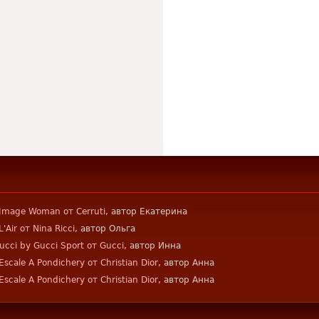
Image Woman от Cerruti
, автор Екатерина
L'Air от Nina Ricci
, автор Ольга
ucci by Gucci Sport от Gucci
, автор Инна
Escale A Pondichery от Christian Dior
, автор Анна
Escale A Pondichery от Christian Dior
, автор Анна