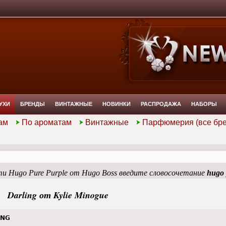
УХИ
БРЕНДЫ
ВИНТАЖНЫЕ
НОВИНКИ
РАСПРОДАЖА
НАБОРЫ
ам
По ароматам
Винтажные
Парфюмерия (все бр
и Hugo Pure Purple от Hugo Boss введите словосочетание
hugo 
Darling от Kylie Minogue
ING