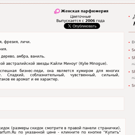
Женская парфюмерия
Цветочные
Выпускается с
2006
года
, фрезия, личи.
D
ния.
S
 дерево, амбра, ваниль.
S
ой австралийской звезды Кайли Миноуг (Kylie Minogue).
н
спешная бизнес-леди, она является кумиром для многих
S
Сладкий, соблазнительный, чувственный, сильный,
н
аков ее аромат и ее характер.
S
 скидок (размеры скидок смотрите в правой панели странички).
-Parfum.Ru по указанной цене - кликните по кнопке "Купить"