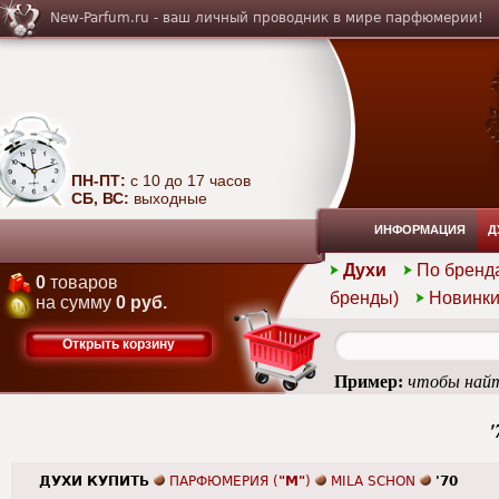
New-Parfum.ru - ваш личный проводник в мире парфюмерии!
ПН-ПТ:
с 10 до 17 часов
СБ, ВС:
выходные
ИНФОРМАЦИЯ
Д
Духи
По бренд
0
товаров
бренды)
Новинк
на сумму
0 руб.
Открыть корзину
Пример:
чтобы найт
'
ДУХИ КУПИТЬ
ПАРФЮМЕРИЯ (
"M"
)
MILA SCHON
'70