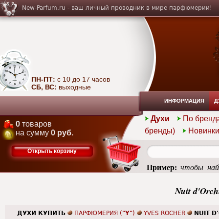
New-Parfum.ru - ваш личный проводник в мире парфюмерии!
ПН-ПТ:
с 10 до 17 часов
СБ, ВС:
выходные
ИНФОРМАЦИЯ
Д
Духи
По бренд
0
товаров
бренды)
Новинк
на сумму
0 руб.
Открыть корзину
Пример:
чтобы най
summer
Nuit d'Orc
ДУХИ КУПИТЬ
ПАРФЮМЕРИЯ (
"Y"
)
YVES ROCHER
NUIT D