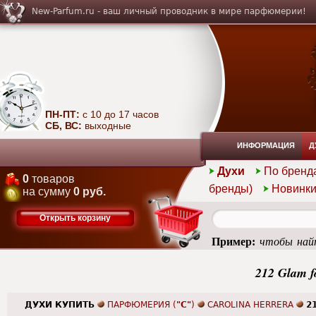
New-Parfum.ru - ваш личный проводник в мире парфюмерии!
ПН-ПТ:
с 10 до 17 часов
СБ, ВС:
выходные
ИНФОРМАЦИЯ
Д
Духи
По бренд
0
товаров
бренды)
Новинк
на сумму
0 руб.
Открыть корзину
Пример:
чтобы найт
femme
212 Glam f
ДУХИ КУПИТЬ
ПАРФЮМЕРИЯ (
"C"
)
CAROLINA HERRERA
2