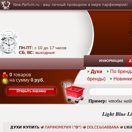
New-Parfum.ru - ваш личный проводник в мире парфюмерии!
ПН-ПТ:
с 10 до 17 часов
СБ, ВС:
выходные
ИНФОРМАЦИЯ
Д
Духи
По бренд
0
товаров
бренды)
Новинк
на сумму
0 руб.
Открыть корзину
Пример:
чтобы найт
edition green
Light Blue L
ДУХИ КУПИТЬ
ПАРФЮМЕРИЯ (
"D"
)
DOLCE&GABBANA
LIG