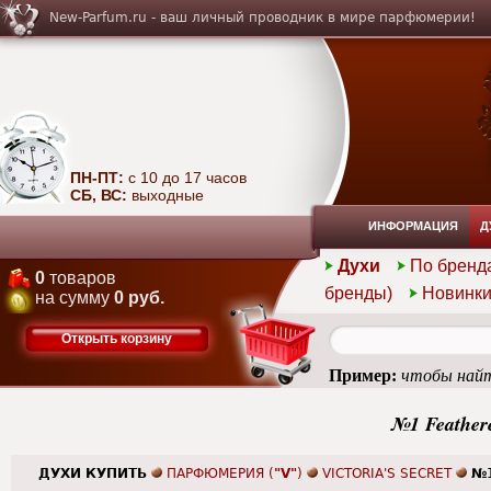
New-Parfum.ru - ваш личный проводник в мире парфюмерии!
ПН-ПТ:
с 10 до 17 часов
СБ, ВС:
выходные
ИНФОРМАЦИЯ
Д
Духи
По бренд
0
товаров
бренды)
Новинк
на сумму
0 руб.
Открыть корзину
Пример:
чтобы найт
№1 Feathere
ДУХИ КУПИТЬ
ПАРФЮМЕРИЯ (
"V"
)
VICTORIA'S SECRET
№1