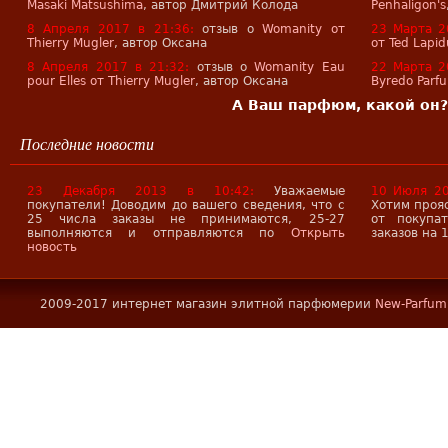
Masaki Matsushima
, автор Дмитрий Колода
Penhaligon's
8 Апреля 2017 в 21:36:
отзыв о
Womanity от
23 Марта 2
Thierry Mugler
, автор Оксана
от Ted Lapid
8 Апреля 2017 в 21:32:
отзыв о
Womanity Eau
22 Марта 2
pour Elles от Thierry Mugler
, автор Оксана
Byredo Parf
А Ваш парфюм, какой он? 
Последние новости
23 Декабря 2013 в 10:42:
Уважаемые
10 Июля 20
покупатели! Доводим до вашего сведения, что с
Хотим проя
25 числа заказы не принимаются, 25-27
от покупа
выполняются и отправляются по
Открыть
заказов на 
новость
2009-2017 интернет магазин элитной парфюмерии
New-Parfum