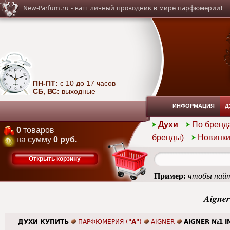
New-Parfum.ru - ваш личный проводник в мире парфюмерии!
ПН-ПТ:
с 10 до 17 часов
СБ, ВС:
выходные
ИНФОРМАЦИЯ
Д
Духи
По бренд
0
товаров
бренды)
Новинк
на сумму
0 руб.
Открыть корзину
Пример:
чтобы найт
Aigner
ДУХИ КУПИТЬ
ПАРФЮМЕРИЯ (
"A"
)
AIGNER
AIGNER №1 I