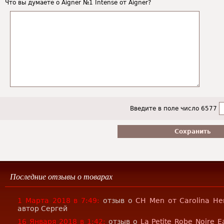
Что вы думаете о Aigner №1 Intense от Aigner?
Введите в поле число 6577
Последние отзывы о товарах
1 Марта 2018 в 7:49:
отзыв о
CH Men от Carolina He
автор Сергей
16 Января 2018 в 1:42:
отзыв о
La Petite Robe Noire E