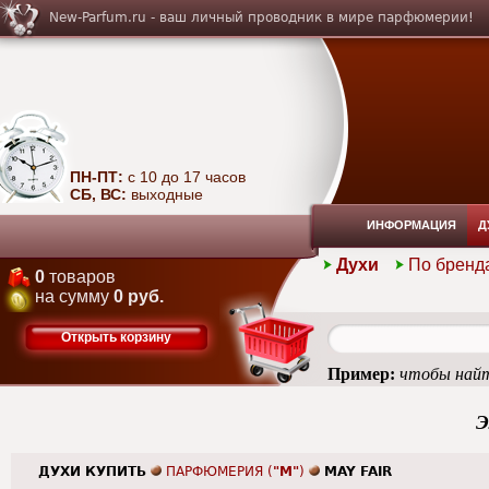
New-Parfum.ru - ваш личный проводник в мире парфюмерии!
ПН-ПТ:
с 10 до 17 часов
СБ, ВС:
выходные
ИНФОРМАЦИЯ
Д
Духи
По бренд
0
товаров
на сумму
0 руб.
Открыть корзину
Пример:
чтобы найт
Э
ДУХИ КУПИТЬ
ПАРФЮМЕРИЯ (
"M"
)
MAY FAIR