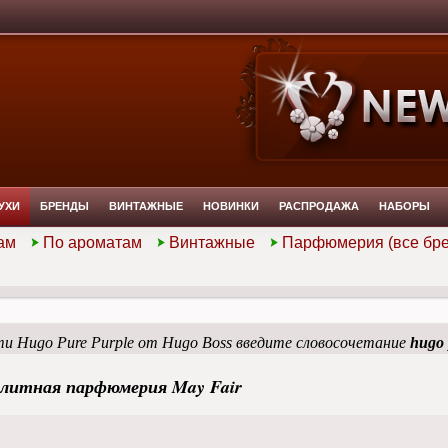
УХИ
БРЕНДЫ
ВИНТАЖНЫЕ
НОВИНКИ
РАСПРОДАЖА
НАБОРЫ
ам
По ароматам
Винтажные
Парфюмерия (все бр
и Hugo Pure Purple от Hugo Boss введите словосочетание
hugo 
литная парфюмерия May Fair