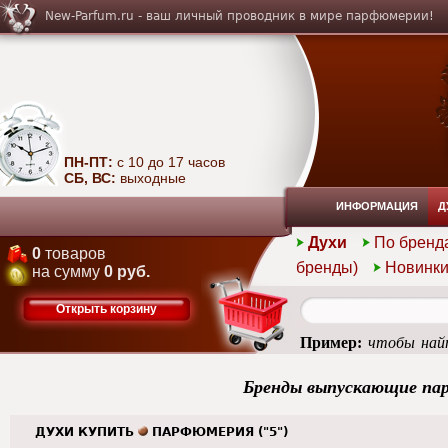
New-Parfum.ru - ваш личный проводник в мире парфюмерии!
ПН-ПТ:
с 10 до 17 часов
СБ, ВС:
выходные
ИНФОРМАЦИЯ
Д
Духи
По бренд
0
товаров
бренды)
Новинк
на сумму
0 руб.
Открыть корзину
Пример:
чтобы найт
femme
Бренды выпускающие п
ДУХИ КУПИТЬ
ПАРФЮМЕРИЯ ("5")