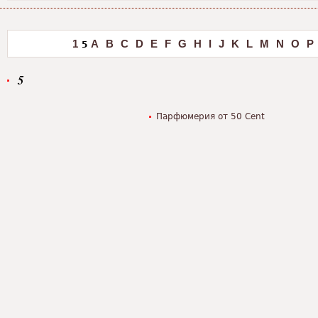
1
A
B
C
D
E
F
G
H
I
J
K
L
M
N
O
P
5
5
Парфюмерия от 50 Cent