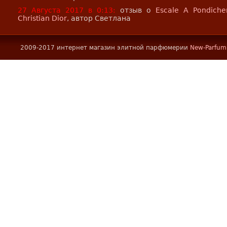
27 Августа 2017 в 0:13:
отзыв о
Escale A Pondiche
Christian Dior
, автор Светлана
2009-2017 интернет магазин элитной парфюмерии
New-Parfum