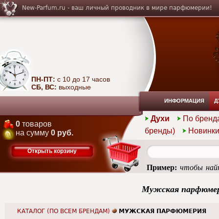
New-Parfum.ru - ваш личный проводник в мире парфюмерии!
ПН-ПТ:
с 10 до 17 часов
СБ, ВС:
выходные
ИНФОРМАЦИЯ
Д
Духи
По бренд
0
товаров
бренды)
Новинк
на сумму
0 руб.
Открыть корзину
Пример:
чтобы найт
femme
Мужская парфюме
КАТАЛОГ (ПО ВСЕМ БРЕНДАМ)
МУЖСКАЯ ПАРФЮМЕРИЯ