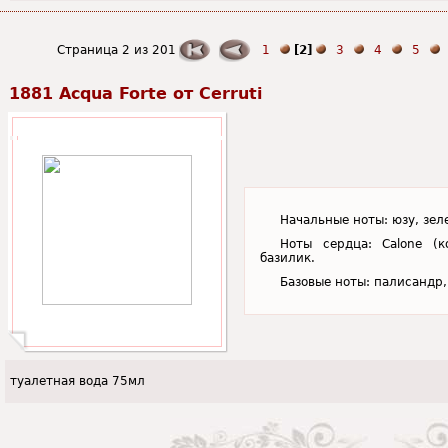
Страница 2 из 201
1
[2]
3
4
5
1881 Acqua Forte от Cerruti
Начальные ноты: юзу, зел
Ноты сердца: Calone (к
базилик.
Базовые ноты: палисандр
туалетная вода 75мл