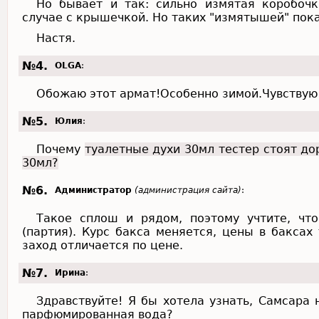
Но бывает и так: сильно измятая коробочк
случае с крышечкой. Но таких "измятышей" пока
Настя.
№4.
OLGA
:
Обожаю этот армат!Особенно зимой.Чувствую 
№5.
Юлия
:
Почему
туалетные духи 30мл
тестер стоят до
30мл?
№6.
Администратор
(администрация сайта)
:
Такое сплош и рядом, поэтому учтите, чт
(партия). Курс бакса меняется, цены в бакса
заход отличается по цене.
№7.
Ирина
:
Здравствуйте! Я бы хотела узнать, Самсара 
парфюмированная вода?