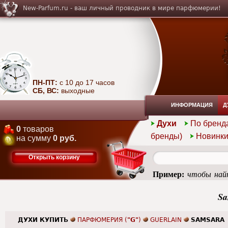
New-Parfum.ru - ваш личный проводник в мире парфюмерии!
ПН-ПТ:
с 10 до 17 часов
СБ, ВС:
выходные
ИНФОРМАЦИЯ
Д
Духи
По бренд
0
товаров
бренды)
Новинк
на сумму
0 руб.
Открыть корзину
Пример:
чтобы найт
femme
Sa
ДУХИ КУПИТЬ
ПАРФЮМЕРИЯ (
"G"
)
GUERLAIN
SAMSARA