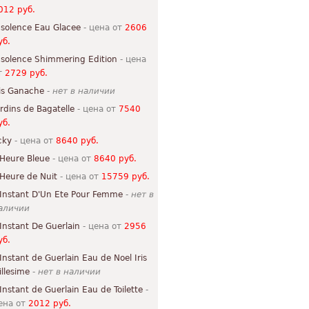
012 руб.
nsolence Eau Glacee
- цена от
2606
уб.
nsolence Shimmering Edition
- цена
т
2729 руб.
ris Ganache
-
нет в наличии
ardins de Bagatelle
- цена от
7540
уб.
icky
- цена от
8640 руб.
'Heure Bleue
- цена от
8640 руб.
'Heure de Nuit
- цена от
15759 руб.
'Instant D'Un Ete Pour Femme
-
нет в
аличии
'Instant De Guerlain
- цена от
2956
уб.
'Instant de Guerlain Eau de Noel Iris
illesime
-
нет в наличии
'Instant de Guerlain Eau de Toilette
-
ена от
2012 руб.