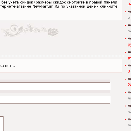
ана без учета скидок (размеры скидок смотрите в правой панели
9
 интернет-магазине New-Parfum.Ru по указанной цене - кликните
A
о
A
н
A
р
A
р
A
а нет...
3
A
2
A
н
A
н
A
н