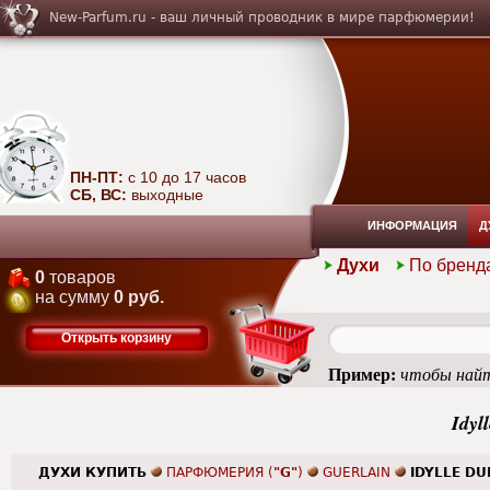
New-Parfum.ru - ваш личный проводник в мире парфюмерии!
ПН-ПТ:
с 10 до 17 часов
СБ, ВС:
выходные
ИНФОРМАЦИЯ
Д
Духи
По бренд
0
товаров
на сумму
0 руб.
Открыть корзину
Пример:
чтобы найт
Idyl
ДУХИ КУПИТЬ
ПАРФЮМЕРИЯ (
"G"
)
GUERLAIN
IDYLLE DU