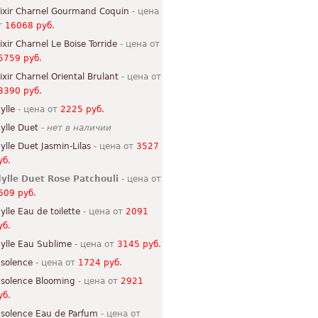
lixir Charnel Gourmand Coquin
- цена
т
16068 руб.
lixir Charnel Le Boise Torride
- цена от
5759 руб.
lixir Charnel Oriental Brulant
- цена от
3390 руб.
ylle
- цена от
2225 руб.
dylle Duet
-
нет в наличии
dylle Duet Jasmin-Lilas
- цена от
3527
уб.
dylle Duet Rose Patchouli
- цена от
609 руб.
dylle Eau de toilette
- цена от
2091
уб.
dylle Eau Sublime
- цена от
3145 руб.
nsolence
- цена от
1724 руб.
nsolence Blooming
- цена от
2921
уб.
nsolence Eau de Parfum
- цена от