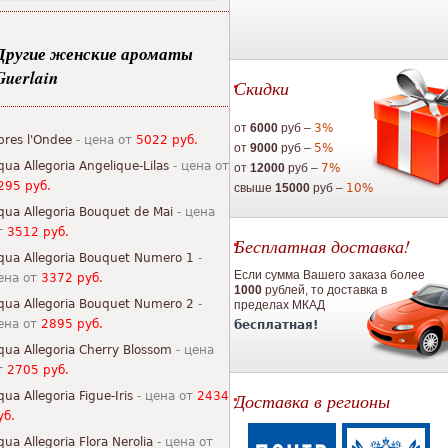
Другие женские ароматы
Guerlain
Скидки
от
6000
руб –
3%
pres l'Ondee
- цена от
5022 руб.
от
9000
руб –
5%
qua Allegoria Angelique-Lilas
- цена от
от
12000
руб –
7%
295 руб.
свыше
15000
руб –
10%
qua Allegoria Bouquet de Mai
- цена
т
3512 руб.
Бесплатная доставка!
qua Allegoria Bouquet Numero 1
-
Если сумма Вашего заказа более
ена от
3372 руб.
1000
рублей, то доставка в
qua Allegoria Bouquet Numero 2
-
пределах МКАД
ена от
2895 руб.
бесплатная!
qua Allegoria Cherry Blossom
- цена
т
2705 руб.
qua Allegoria Figue-Iris
- цена от
2434
Доставка в регионы
уб.
qua Allegoria Flora Nerolia
- цена от