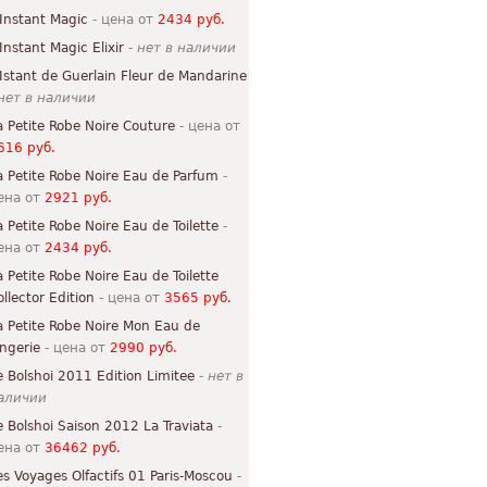
'Instant Magic
- цена от
2434 руб.
'Instant Magic Elixir
-
нет в наличии
'Istant de Guerlain Fleur de Mandarine
нет в наличии
a Petite Robe Noire Couture
- цена от
616 руб.
a Petite Robe Noire Eau de Parfum
-
ена от
2921 руб.
a Petite Robe Noire Eau de Toilette
-
ена от
2434 руб.
a Petite Robe Noire Eau de Toilette
ollector Edition
- цена от
3565 руб.
a Petite Robe Noire Mon Eau de
ingerie
- цена от
2990 руб.
e Bolshoi 2011 Edition Limitee
-
нет в
аличии
e Bolshoi Saison 2012 La Traviata
-
ена от
36462 руб.
es Voyages Olfactifs 01 Paris-Moscou
-