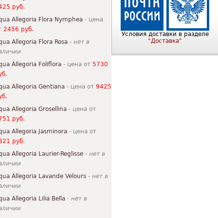
425 руб.
qua Allegoria Flora Nymphea
- цена
т
2456 руб.
Условия доставки в разделе
"Доставка"
qua Allegoria Flora Rosa
-
нет в
аличии
qua Allegoria Foliflora
- цена от
5730
уб.
qua Allegoria Gentiana
- цена от
9425
уб.
qua Allegoria Grosellina
- цена от
751 руб.
qua Allegoria Jasminora
- цена от
821 руб.
qua Allegoria Laurier-Reglisse
-
нет в
аличии
qua Allegoria Lavande Velours
-
нет в
аличии
qua Allegoria Lilia Bella
-
нет в
аличии