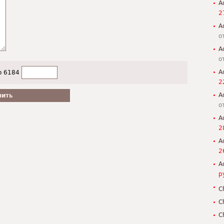
A
2
A
о
A
о
A
о 6184
2
A
о
A
2
A
2
A
р
C
C
C