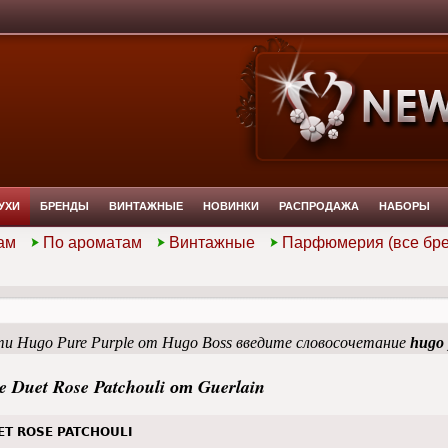
УХИ
БРЕНДЫ
ВИНТАЖНЫЕ
НОВИНКИ
РАСПРОДАЖА
НАБОРЫ
ам
По ароматам
Винтажные
Парфюмерия (все бр
и Hugo Pure Purple от Hugo Boss введите словосочетание
hugo 
le Duet Rose Patchouli от Guerlain
ET ROSE PATCHOULI