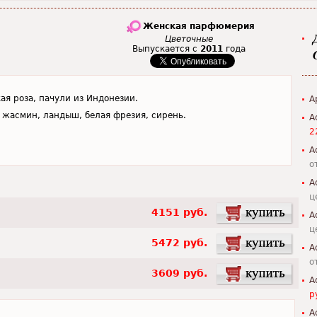
Женская парфюмерия
Цветочные
Выпускается с
2011
года
ая роза, пачули из Индонезии.
A
 жасмин, ландыш, белая фрезия, сирень.
A
2
A
о
A
ц
4151 руб.
A
ц
5472 руб.
A
о
3609 руб.
A
р
A