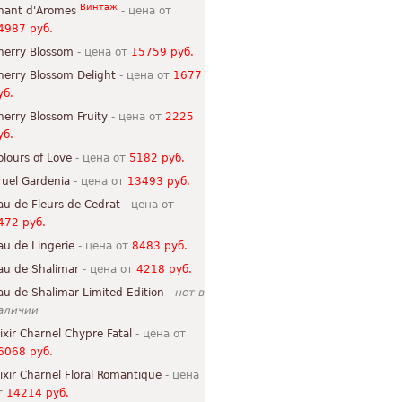
Винтаж
hant d'Aromes
- цена от
4987 руб.
herry Blossom
- цена от
15759 руб.
herry Blossom Delight
- цена от
1677
уб.
herry Blossom Fruity
- цена от
2225
уб.
olours of Love
- цена от
5182 руб.
ruel Gardenia
- цена от
13493 руб.
au de Fleurs de Cedrat
- цена от
472 руб.
au de Lingerie
- цена от
8483 руб.
au de Shalimar
- цена от
4218 руб.
au de Shalimar Limited Edition
-
нет в
аличии
lixir Charnel Chypre Fatal
- цена от
6068 руб.
lixir Charnel Floral Romantique
- цена
т
14214 руб.