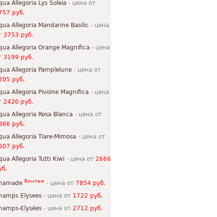
qua Allegoria Lys Soleia
- цена от
757 руб.
qua Allegoria Mandarine Basilic
- цена
т
3753 руб.
qua Allegoria Orange Magnifica
- цена
т
3199 руб.
qua Allegoria Pamplelune
- цена от
205 руб.
qua Allegoria Pivoine Magnifica
- цена
т
2420 руб.
qua Allegoria Rosa Blanca
- цена от
866 руб.
qua Allegoria Tiare-Mimosa
- цена от
607 руб.
qua Allegoria Tutti Kiwi
- цена от
2666
уб.
Винтаж
hamade
- цена от
7854 руб.
hamps Elysees
- цена от
1722 руб.
hamps-Elysées
- цена от
2712 руб.