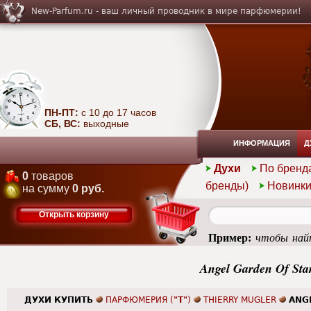
New-Parfum.ru - ваш личный проводник в мире парфюмерии!
ПН-ПТ:
с 10 до 17 часов
СБ, ВС:
выходные
ИНФОРМАЦИЯ
Д
Духи
По бренд
0
товаров
бренды)
Новинк
на сумму
0 руб.
Открыть корзину
Пример:
чтобы найт
femme
Angel Garden Of Sta
ДУХИ КУПИТЬ
ПАРФЮМЕРИЯ (
"T"
)
THIERRY MUGLER
ANGE