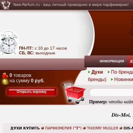
New-Parfum.ru - ваш личный проводник в мире парфюмерии!
ПН-ПТ:
с 10 до 17 часов
СБ, ВС:
выходные
ИНФОРМАЦИЯ
Д
Духи
По бренд
0
товаров
бренды)
Новинк
на сумму
0 руб.
Открыть корзину
Пример:
чтобы найт
Dis-Moi,
ДУХИ КУПИТЬ
ПАРФЮМЕРИЯ (
"T"
)
THIERRY MUGLER
DIS-