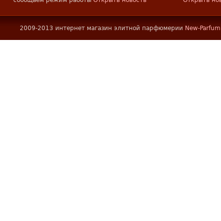
сообщаем режим работы
Открыть новость
Открыть но
2009-2013 интернет магазин элитной парфюмерии
New-Parfum