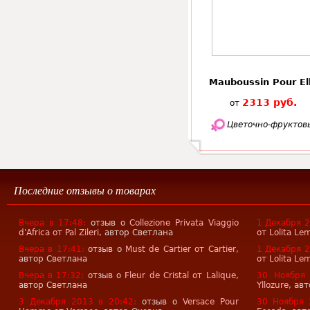
Mauboussin Pour El
2313 руб.
от
Цветочно-фруктов
Последние отзывы о товарах
Вчера в 17:48:
отзыв о
Collezione Privata Viaggio
1 Декабря 2
d'Africa от Pal Zileri
, автор Светлана
от Lolita Le
Вчера в 17:41:
отзыв о
Must de Cartier от Cartier
,
1 Декабря 2
автор Светлана
от Lolita Le
Вчера в 17:32:
отзыв о
Fleur de Cristal от Lalique
,
30 Ноября 
автор Светлана
Yllozure
, ав
3 Декабря 2013 в 20:42:
отзыв о
Versace Pour
30 Ноября 