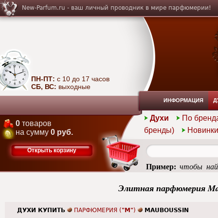
New-Parfum.ru - ваш личный проводник в мире парфюмерии!
ПН-ПТ:
с 10 до 17 часов
СБ, ВС:
выходные
ИНФОРМАЦИЯ
Д
Духи
По бренд
0
товаров
бренды)
Новинк
на сумму
0 руб.
Открыть корзину
Пример:
чтобы най
summer
Элитная парфюмерия Ma
ДУХИ КУПИТЬ
ПАРФЮМЕРИЯ (
"M"
)
MAUBOUSSIN