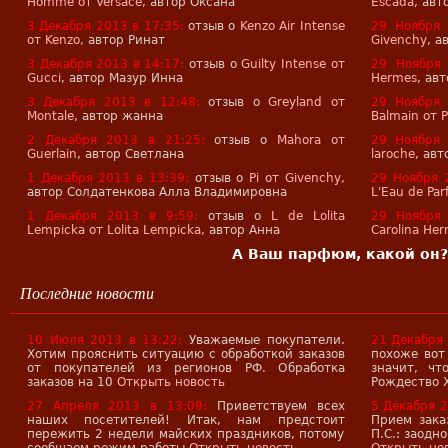
Homme от Versace
, автор Оксана
Escada
, авт
3 Декабря 2013 в 17:35:
отзыв о
Kenzo Air Intense
29 Ноября 
от Kenzo
, автор Ринат
Givenchy
, а
3 Декабря 2013 в 14:17:
отзыв о
Guilty Intense от
29 Ноября 
Gucci
, автор Мазур Инна
Hermes
, ав
3 Декабря 2013 в 12:48:
отзыв о
Greyland от
29 Ноября 
Montale
, автор жанна
Balmain от P
2 Декабря 2013 в 21:25:
отзыв о
Mahora от
29 Ноября 
Guerlain
, автор Светлана
laroche
, ав
1 Декабря 2013 в 13:39:
отзыв о
Pi от Givenchy
,
29 Ноября 
автор Солдатенкова Алла Владимировна
L'Eau de Pa
1 Декабря 2013 в 9:59:
отзыв о
L de Lolita
29 Ноября 
Lempicka от Lolita Lempicka
, автор Анна
Carolina Her
А Ваш парфюм, какой он? 
Последние новости
10 Июля 2013 в 13:22:
Уважаемые покупатели.
21 Декабря 
Хотим прояснить ситуацию с обработкой заказов
похоже вот
от покупателей из регионов РФ. Обработка
значит, ч
заказов на 10
Открыть новость
Рождество 
27 Апреля 2013 в 13:09:
Приветствуем всех
5 Декабря 2
наших посетителей! Итак, нам предстоит
Прием зака
пережить 2 недели майских праздников, потому
П.С.: заодн