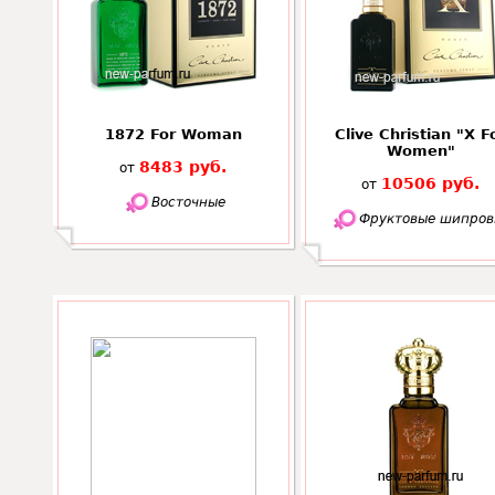
1872 For Woman
Clive Christian "X F
Women"
8483 руб.
от
10506 руб.
от
Восточные
Фруктовые шипров