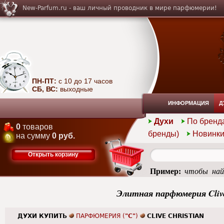
New-Parfum.ru - ваш личный проводник в мире парфюмерии!
ПН-ПТ:
с 10 до 17 часов
СБ, ВС:
выходные
ИНФОРМАЦИЯ
Д
Духи
По бренд
0
товаров
бренды)
Новинк
на сумму
0 руб.
Открыть корзину
Пример:
чтобы най
summer
Элитная парфюмерия Clive
ДУХИ КУПИТЬ
ПАРФЮМЕРИЯ (
"C"
)
CLIVE CHRISTIAN