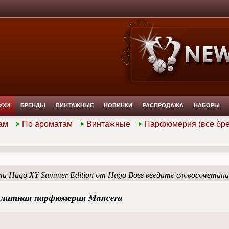
УХИ
БРЕНДЫ
ВИНТАЖНЫЕ
НОВИНКИ
РАСПРОДАЖА
НАБОРЫ
ам
По ароматам
Винтажные
Парфюмерия (все бр
и Hugo XY Summer Edition от Hugo Boss введите словосочетан
литная парфюмерия Mancera