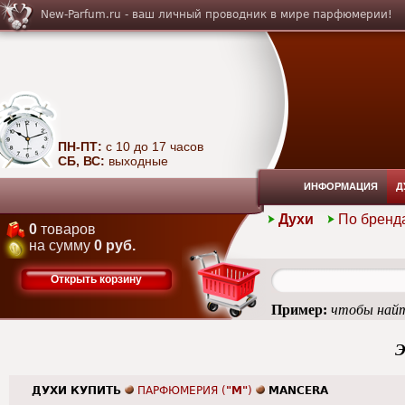
New-Parfum.ru - ваш личный проводник в мире парфюмерии!
ПН-ПТ:
с 10 до 17 часов
СБ, ВС:
выходные
ИНФОРМАЦИЯ
Д
Духи
По бренд
0
товаров
на сумму
0 руб.
Открыть корзину
Пример:
чтобы найт
Э
ДУХИ КУПИТЬ
ПАРФЮМЕРИЯ (
"M"
)
MANCERA