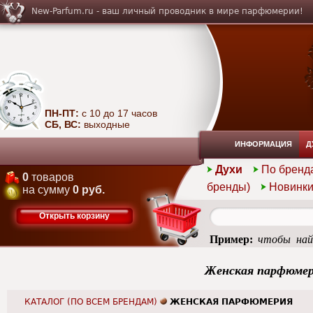
New-Parfum.ru - ваш личный проводник в мире парфюмерии!
ПН-ПТ:
с 10 до 17 часов
СБ, ВС:
выходные
ИНФОРМАЦИЯ
Д
Духи
По бренд
0
товаров
бренды)
Новинк
на сумму
0 руб.
Открыть корзину
Пример:
чтобы най
summer
Женская парфюме
КАТАЛОГ (ПО ВСЕМ БРЕНДАМ)
ЖЕНСКАЯ ПАРФЮМЕРИЯ