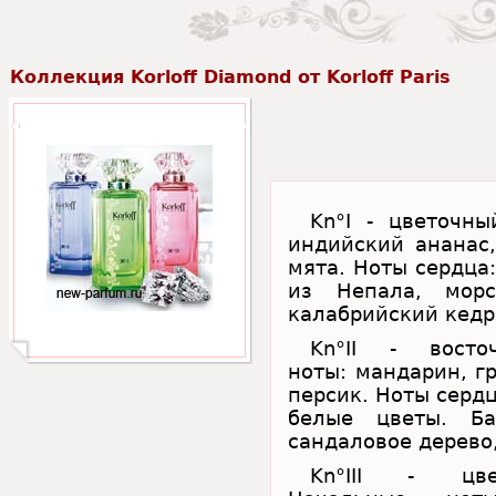
Коллекция Korloff Diamond от Korloff Paris
Kn°I - цветочн
индийский ананас,
мята. Ноты сердца:
из Непала, морс
калабрийский кедр,
Kn°II - восто
ноты: мандарин, г
персик. Ноты сердц
белые цветы. Ба
сандаловое дерево,
Kn°III - цвет