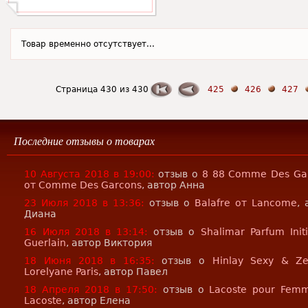
Товар временно отсутствует...
Страница 430 из 430
425
426
427
Последние отзывы о товарах
10 Августа 2018 в 19:00:
отзыв о
8 88 Comme Des Ga
от Comme Des Garcons
, автор Анна
23 Июля 2018 в 13:36:
отзыв о
Balafre от Lancome
, 
Диана
16 Июля 2018 в 13:14:
отзыв о
Shalimar Parfum Init
Guerlain
, автор Виктория
18 Июня 2018 в 16:35:
отзыв о
Hinlay Sexy & Z
Lorelyane Paris
, автор Павел
18 Апреля 2018 в 17:50:
отзыв о
Lacoste pour Fem
Lacoste
, автор Елена