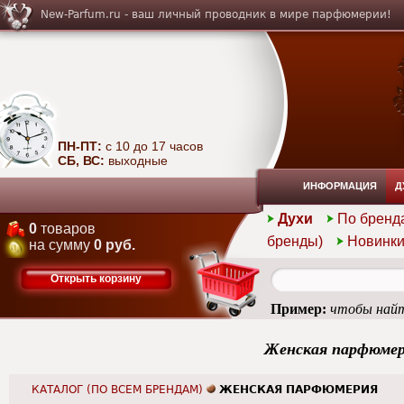
New-Parfum.ru - ваш личный проводник в мире парфюмерии!
ПН-ПТ:
с 10 до 17 часов
СБ, ВС:
выходные
ИНФОРМАЦИЯ
Д
Духи
По бренд
0
товаров
бренды)
Новинк
на сумму
0 руб.
Открыть корзину
Пример:
чтобы найт
Женская парфюме
КАТАЛОГ (ПО ВСЕМ БРЕНДАМ)
ЖЕНСКАЯ ПАРФЮМЕРИЯ