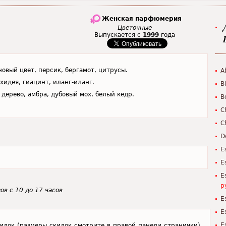
Женская парфюмерия
Цветочные
Выпускается с
1999
года
овый цвет, персик, бергамот, цитрусы.
A
хидея, гиацинт, иланг-иланг.
B
 дерево, амбра, дубовый мох, белый кедр.
B
C
C
D
E
E
E
р
ов с 10 до 17 часов
E
E
E
скидок (размеры скидок смотрите в правой панели странички).