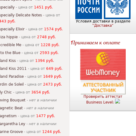
specially
- цена от
1451 руб.
specially Delicate Notes
- цена от
443 руб.
Условия доставки в разделе
"Доставка"
pecially Elixir
- цена от
1574 руб.
biza hippie
- цена от
2748 руб.
Принимаем к оплате
ncredible Me
- цена от
1228 руб.
nto the Blue
- цена от
2593 руб.
sland Kiss
- цена от
1394 руб.
sland Kiss 2011
- цена от
649 руб.
sland Paradise
- цена от
1649 руб.
ardin de Soleil
- цена от
2473 руб.
ily Chic
- цена от
3654 руб.
Проверить аттестат
oving Bouquet
-
нет в наличии
Business Level:
agnetic Beat
-
нет в наличии
agnetism
- цена от
1477 руб.
argaretha Ley
-
нет в наличии
arine Groove
- цена от
1244 руб.