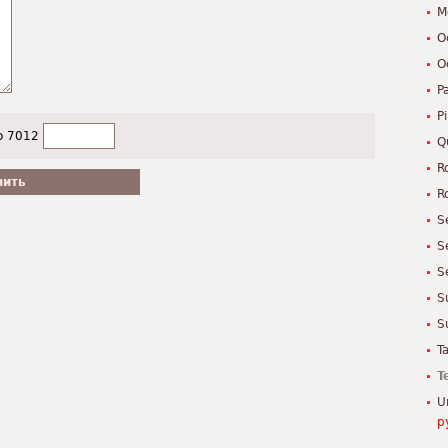
M
O
O
P
Pi
о 7012
Q
R
R
S
S
S
S
S
T
T
U
р