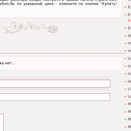
Parfum.Ru по указанной цене - кликните по кнопке "Купить"
E
E
1
Es
I
I
I
I
а нет...
I
I
J
L
L
M
M
M
M