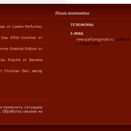
Наши контакты
ТЕЛЕФОНЫ
izas от Loewe Perfumes
,
E-MAIL
o Eau d'Ete Summer от
new-parfum@mail.ru
- работа
с клиентами
mme Oriental Edition от
Eau Fraiche от Banana
т Christian Dior
, автор
м прояснить ситуацию
. Обработка заказов на