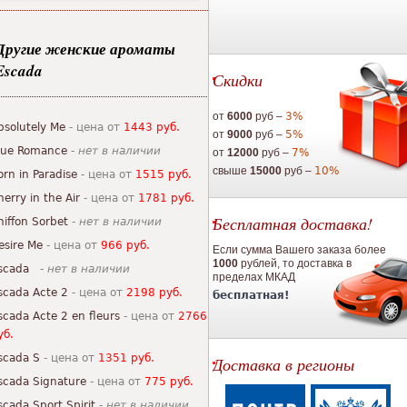
Другие женские ароматы
Escada
Скидки
от
6000
руб –
3%
bsolutely Me
- цена от
1443 руб.
от
9000
руб –
5%
lue Romance
-
нет в наличии
от
12000
руб –
7%
свыше
15000
руб –
10%
orn in Paradise
- цена от
1515 руб.
herry in the Air
- цена от
1781 руб.
Бесплатная доставка!
hiffon Sorbet
-
нет в наличии
esire Me
- цена от
966 руб.
Если сумма Вашего заказа более
1000
рублей, то доставка в
scada
-
нет в наличии
пределах МКАД
scada Acte 2
- цена от
2198 руб.
бесплатная!
scada Acte 2 en fleurs
- цена от
2766
уб.
scada S
- цена от
1351 руб.
Доставка в регионы
scada Signature
- цена от
775 руб.
scada Sport Spirit
-
нет в наличии