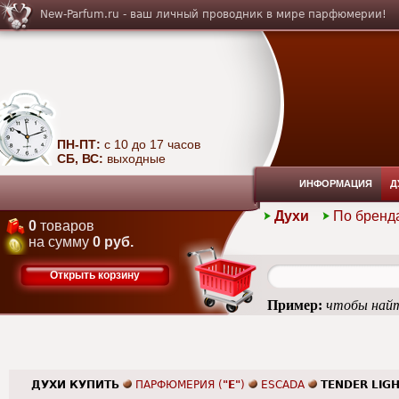
New-Parfum.ru - ваш личный проводник в мире парфюмерии!
ПН-ПТ:
с 10 до 17 часов
СБ, ВС:
выходные
ИНФОРМАЦИЯ
Д
Духи
По бренд
0
товаров
на сумму
0 руб.
Открыть корзину
Пример:
чтобы найт
ДУХИ КУПИТЬ
ПАРФЮМЕРИЯ (
"E"
)
ESCADA
TENDER LIG