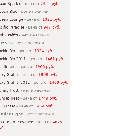
oon Sparkle
- цена от
2421 руб.
cean Blue
-
нет в наличии
cean Lounge
- цена от
1321 руб.
acific Paradise
- цена от
947 руб.
nk Graffiti
-
нет в наличии
ue Viva
-
нет в наличии
ockin'Rio
- цена от
1924 руб.
ockin'Rio 2011
- цена от
1461 руб.
entiment
- цена от
4966 руб.
exy Graffiti
- цена от
1998 руб.
exy Graffiti 2011
- цена от
1469 руб.
unny Frutti
-
нет в наличии
unset Heat
- цена от
1749 руб.
aj Sunset
- цена от
1459 руб.
ender Light
-
нет в наличии
n Ete En Provence
- цена от
4625
уб.