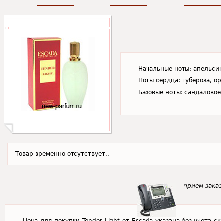
Начальные ноты: апельсин
Ноты сердца: тубероза, ор
Базовые ноты: сандаловое
Товар временно отсутствует...
прием заказ
Цена для покупки Tender Light от Escada указана без учета 