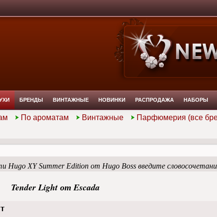
УХИ
БРЕНДЫ
ВИНТАЖНЫЕ
НОВИНКИ
РАСПРОДАЖА
НАБОРЫ
ам
По ароматам
Винтажные
Парфюмерия (все бр
и Hugo XY Summer Edition от Hugo Boss введите словосочетан
Tender Light от Escada
HT