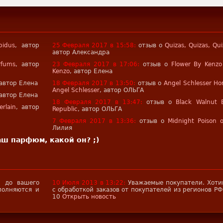
pidus
, автор
25 Февраля 2017 в 15:58:
отзыв о
Quizas, Quizas, Qu
автор Александра
rfums
, автор
23 Февраля 2017 в 17:06:
отзыв о
Flower By Kenz
Kenzo
, автор Елена
 автор Елена
18 Февраля 2017 в 13:50:
отзыв о
Angel Schlesser Ho
Angel Schlesser
, автор ОЛЬГА
 автор Елена
18 Февраля 2017 в 13:47:
отзыв о
Black Walnut 
rlain
, автор
Republic
, автор ОЛЬГА
7 Февраля 2017 в 13:36:
отзыв о
Midnight Poison о
Лилия
аш парфюм, какой он? ;)
 до вашего
10 Июля 2013 в 13:22:
Уважаемые покупатели. Хоти
полняются и
с обработкой заказов от покупателей из регионов РФ
10
Открыть новость