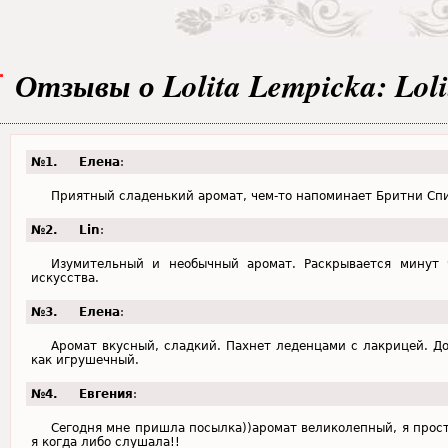
Отзывы о Lolita Lempicka: Lol
№1.
Елена
:
Приятный сладенький аромат, чем-то напоминает Бритни Сп
№2.
Lin
:
Изумительный и необычный аромат. Раскрывается минут 
искусства.
№3.
Елена
:
Аромат вкусный, сладкий. Пахнет леденцами с лакрицей. Д
как игрушечный.
№4.
Евгения
:
Сегодня мне пришла посылка))аромат великолепный, я прос
я когда либо слушала!!