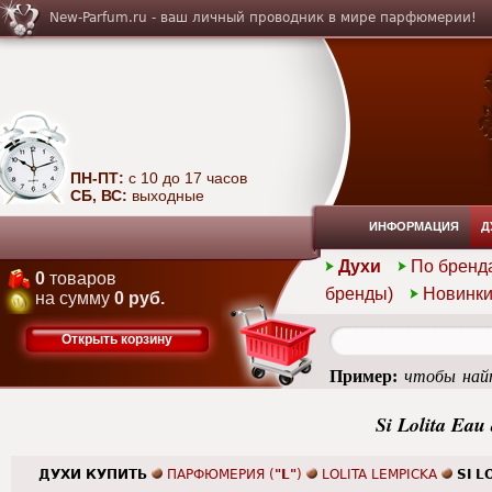
New-Parfum.ru - ваш личный проводник в мире парфюмерии!
ПН-ПТ:
с 10 до 17 часов
СБ, ВС:
выходные
ИНФОРМАЦИЯ
Д
Духи
По бренд
0
товаров
бренды)
Новинк
на сумму
0 руб.
Открыть корзину
Пример:
чтобы найт
femme
Si Lolita Eau
ДУХИ КУПИТЬ
ПАРФЮМЕРИЯ (
"L"
)
LOLITA LEMPICKA
SI L