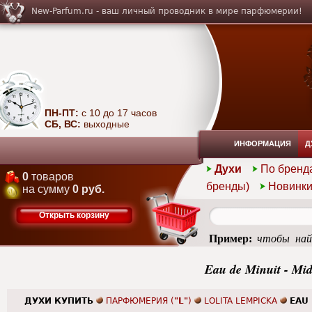
New-Parfum.ru - ваш личный проводник в мире парфюмерии!
ПН-ПТ:
с 10 до 17 часов
СБ, ВС:
выходные
ИНФОРМАЦИЯ
Д
Духи
По бренд
0
товаров
бренды)
Новинк
на сумму
0 руб.
Открыть корзину
Пример:
чтобы най
summer
Eau de Minuit - Mi
ДУХИ КУПИТЬ
ПАРФЮМЕРИЯ (
"L"
)
LOLITA LEMPICKA
EAU 