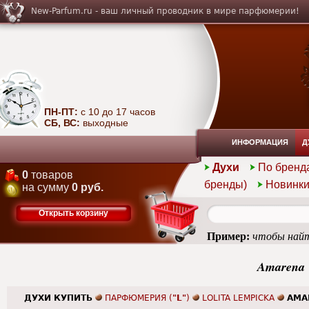
New-Parfum.ru - ваш личный проводник в мире парфюмерии!
ПН-ПТ:
с 10 до 17 часов
СБ, ВС:
выходные
ИНФОРМАЦИЯ
Д
Духи
По бренд
0
товаров
бренды)
Новинк
на сумму
0 руб.
Открыть корзину
Пример:
чтобы найт
Amarena 
ДУХИ КУПИТЬ
ПАРФЮМЕРИЯ (
"L"
)
LOLITA LEMPICKA
AMA