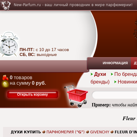
New-Parfum.ru - ваш личный проводник в мире парфюмерии!
ПН-ПТ:
с 10 до 17 часов
СБ, ВС:
выходные
ИНФОРМАЦИЯ
Д
Духи
По бренд
0
товаров
бренды)
Новинк
на сумму
0 руб.
Открыть корзину
Пример:
чтобы найт
Fleur 
ДУХИ КУПИТЬ
ПАРФЮМЕРИЯ (
"G"
)
GIVENCHY
FLEUR D'I