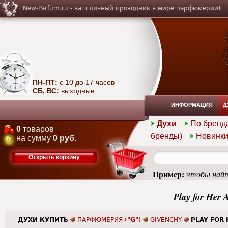
New-Parfum.ru - ваш личный проводник в мире парфюмерии!
ПН-ПТ:
с 10 до 17 часов
СБ, ВС:
выходные
ИНФОРМАЦИЯ
Д
Духи
По бренд
0
товаров
бренды)
Новинк
на сумму
0 руб.
Открыть корзину
Пример:
чтобы найт
Play for Her 
ДУХИ КУПИТЬ
ПАРФЮМЕРИЯ (
"G"
)
GIVENCHY
PLAY FOR 