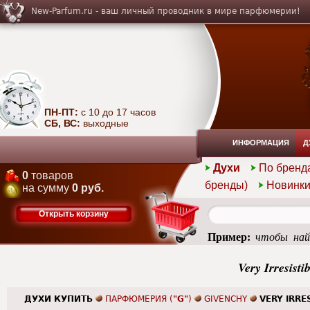
New-Parfum.ru - ваш личный проводник в мире парфюмерии!
ПН-ПТ:
с 10 до 17 часов
СБ, ВС:
выходные
ИНФОРМАЦИЯ
Д
Духи
По бренд
0
товаров
бренды)
Новинк
на сумму
0 руб.
Открыть корзину
Пример:
чтобы най
summer
Very Irresist
ДУХИ КУПИТЬ
ПАРФЮМЕРИЯ (
"G"
)
GIVENCHY
VERY IRRE