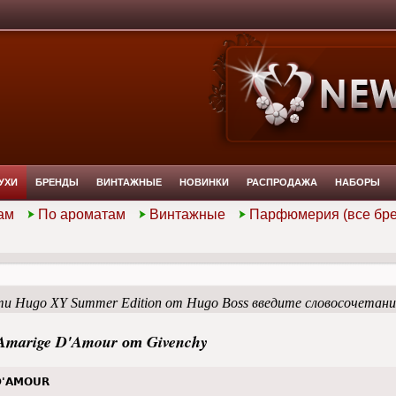
УХИ
БРЕНДЫ
ВИНТАЖНЫЕ
НОВИНКИ
РАСПРОДАЖА
НАБОРЫ
ам
По ароматам
Винтажные
Парфюмерия (все бр
и Hugo XY Summer Edition от Hugo Boss введите словосочетан
Amarige D'Amour от Givenchy
D'AMOUR