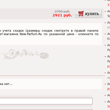
A
3
A
2799 руб.
2921 руб.
To
A
о
з учета скидок (размеры скидок смотрите в правой панели
A
ет-магазине New-Parfum.Ru по указанной цене - кликните по
E
A
P
A
P
р
A
ц
а нет...
A
р
A
A
5