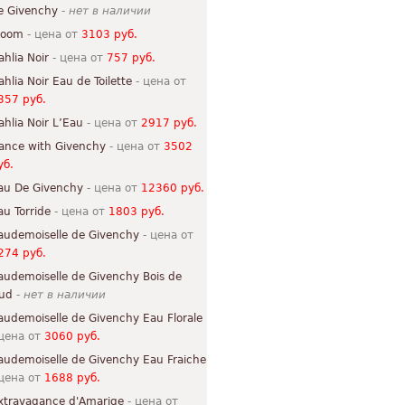
e Givenchy
-
нет в наличии
loom
- цена от
3103 руб.
ahlia Noir
- цена от
757 руб.
ahlia Noir Eau de Toilette
- цена от
357 руб.
ahlia Noir L’Eau
- цена от
2917 руб.
ance with Givenchy
- цена от
3502
уб.
au De Givenchy
- цена от
12360 руб.
au Torride
- цена от
1803 руб.
audemoiselle de Givenchy
- цена от
274 руб.
audemoiselle de Givenchy Bois de
ud
-
нет в наличии
audemoiselle de Givenchy Eau Florale
 цена от
3060 руб.
audemoiselle de Givenchy Eau Fraiche
 цена от
1688 руб.
xtravagance d'Amarige
- цена от