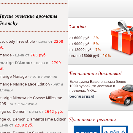
Другие женские ароматы
Givenchy
Скидки
от
6000
руб –
3%
bsolutely Irresistible
- цена от
2208
от
9000
руб –
5%
уб.
от
12000
руб –
7%
marige
- цена от
765 руб.
свыше
15000
руб –
10%
marige D'Amour
- цена от
2799
уб.
Бесплатная доставка!
marige Mariage
-
нет в наличии
Если сумма Вашего заказа более
marige Mariage Lace Edition
-
нет в
1000
рублей, то доставка в
аличии
пределах МКАД
бесплатная!
marige Mimosa de Grasse Millesime
005
-
нет в наличии
nge ou Demon
- цена от
2642 руб.
Доставка в регионы
nge ou Demon Diamantissime Edition
 цена от
2288 руб.