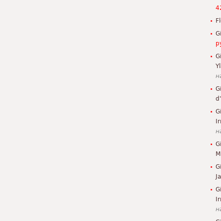
4
F
G
р
G
Y
н
G
d
G
Ir
н
G
M
G
J
G
I
н