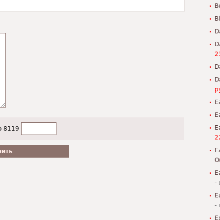
B
B
D
D
2
D
D
р
E
E
E
о 8119
2
E
O
E
-
E
-
E