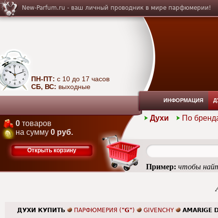
New-Parfum.ru - ваш личный проводник в мире парфюмерии!
ПН-ПТ:
с 10 до 17 часов
СБ, ВС:
выходные
ИНФОРМАЦИЯ
Д
Духи
По бренд
0
товаров
на сумму
0 руб.
Открыть корзину
Пример:
чтобы найт
ДУХИ КУПИТЬ
ПАРФЮМЕРИЯ (
"G"
)
GIVENCHY
AMARIGE 