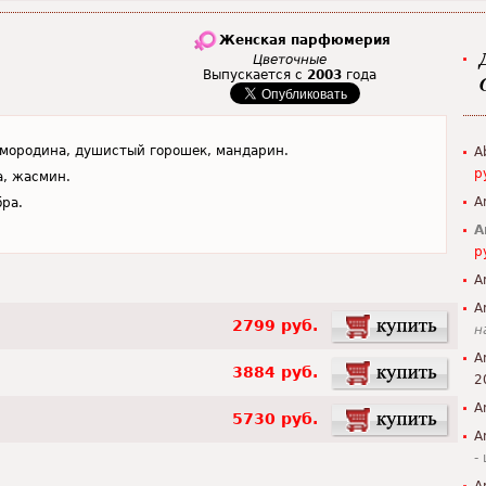
Женская парфюмерия
Цветочные
Выпускается с
2003
года
смородина, душистый горошек, мандарин.
A
р
а, жасмин.
A
бра.
A
р
A
A
2799 руб.
н
A
3884 руб.
2
A
5730 руб.
A
-