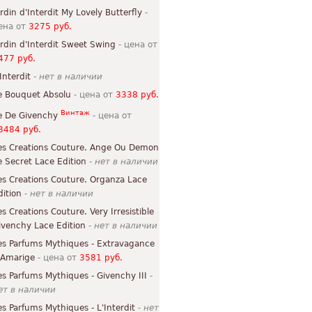
ardin d'Interdit My Lovely Butterfly
-
ена от
3275 руб.
ardin d'Interdit Sweet Swing
- цена от
477 руб.
Interdit
-
нет в наличии
e Bouquet Absolu
- цена от
3338 руб.
Винтаж
e De Givenchy
- цена от
3484 руб.
es Creations Couture. Ange Ou Demon
e Secret Lace Edition
-
нет в наличии
es Creations Couture. Organza Lace
dition
-
нет в наличии
es Creations Couture. Very Irresistible
ivenchy Lace Edition
-
нет в наличии
es Parfums Mythiques - Extravagance
'Amarige
- цена от
3581 руб.
es Parfums Mythiques - Givenchy III
-
ет в наличии
es Parfums Mythiques - L'Interdit
-
нет