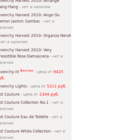
ivenchy Harvest 2010: Amarige
lang-Ylang
-
нет в наличии
ivenchy Harvest 2010: Ange Ou
emon Jasmin Sambac
-
нет в
аличии
ivenchy Harvest 2010: Organza Neroli
нет в наличии
ivenchy Harvest 2010: Very
rresistible Rose Damascena
-
нет в
аличии
Винтаж
ivenchy III
- цена от
9425
уб.
ivenchy Lights
- цена от
5311 руб.
ot Couture
- цена от
2344 руб.
ot Couture Collection No.1
-
нет в
аличии
ot Couture Eau de Toilette
-
нет в
аличии
ot Couture White Collection
-
нет в
аличии