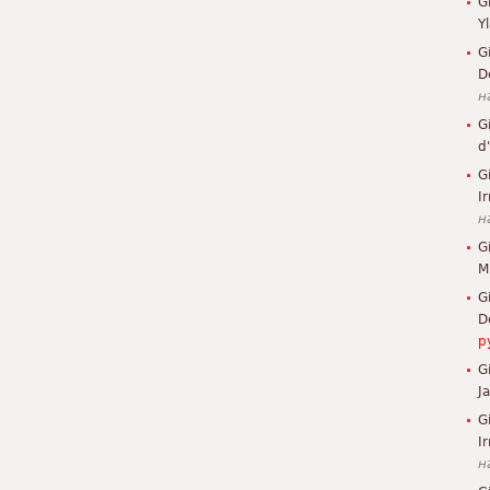
G
Y
G
D
н
G
d
G
I
н
G
M
G
D
р
G
J
G
Ir
н