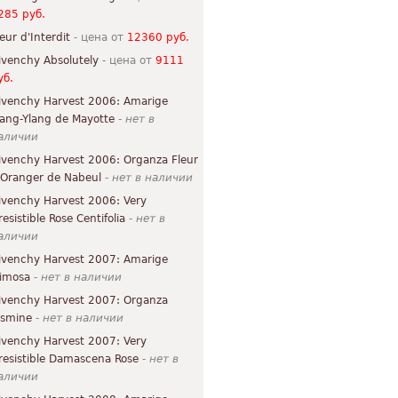
285 руб.
leur d'Interdit
- цена от
12360 руб.
ivenchy Absolutely
- цена от
9111
уб.
ivenchy Harvest 2006: Amarige
lang-Ylang de Mayotte
-
нет в
аличии
ivenchy Harvest 2006: Organza Fleur
'Oranger de Nabeul
-
нет в наличии
ivenchy Harvest 2006: Very
resistible Rose Centifolia
-
нет в
аличии
ivenchy Harvest 2007: Amarige
imosa
-
нет в наличии
ivenchy Harvest 2007: Organza
asmine
-
нет в наличии
ivenchy Harvest 2007: Very
rresistible Damascena Rose
-
нет в
аличии