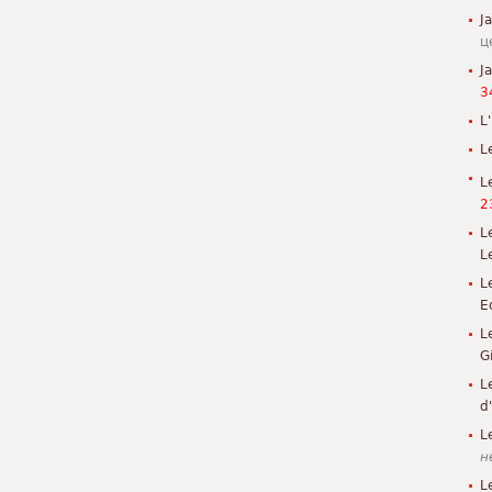
J
ц
J
3
L'
L
L
2
L
L
L
E
L
G
L
d
L
н
L