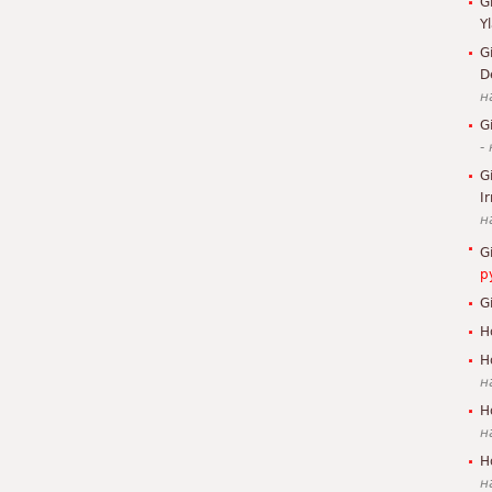
G
Y
G
D
н
G
-
G
I
н
G
р
G
H
H
н
H
н
H
н