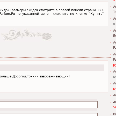
3
A
скидок (размеры скидок смотрите в правой панели странички).
To
Parfum.Ru по указанной цене - кликните по кнопке "Купить"
A
о
A
E
A
P
A
P
р
A
о больше.Дорогой,тонкий,завораживающий!
ц
A
р
A
A
5
B