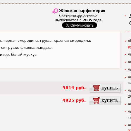
Женская парфюмерия
Цветочно-фруктовые
Выпускается с
2005
года
, черная смородина, груша, красная смородина.
A
р
ток груши, фиалка, ландыш.
A
тивер, белый мускус
A
A
A
н
5814 руб.
A
2
4925 руб.
A
A
-
A