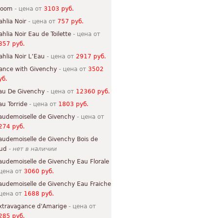
loom
- цена от
3103 руб.
ahlia Noir
- цена от
757 руб.
ahlia Noir Eau de Toilette
- цена от
357 руб.
ahlia Noir L’Eau
- цена от
2917 руб.
ance with Givenchy
- цена от
3502
уб.
au De Givenchy
- цена от
12360 руб.
au Torride
- цена от
1803 руб.
audemoiselle de Givenchy
- цена от
274 руб.
audemoiselle de Givenchy Bois de
ud
-
нет в наличии
audemoiselle de Givenchy Eau Florale
 цена от
3060 руб.
audemoiselle de Givenchy Eau Fraiche
 цена от
1688 руб.
xtravagance d'Amarige
- цена от
285 руб.