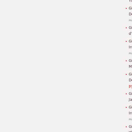
Y
G
D
н
G
d
G
I
н
G
M
G
D
р
G
J
G
Ir
н
G