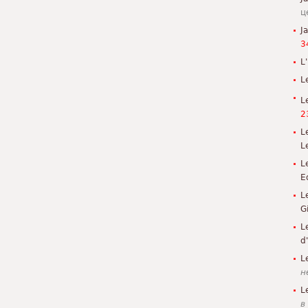
ц
J
3
L'
L
L
2
L
L
L
E
L
G
L
d
L
н
L
в