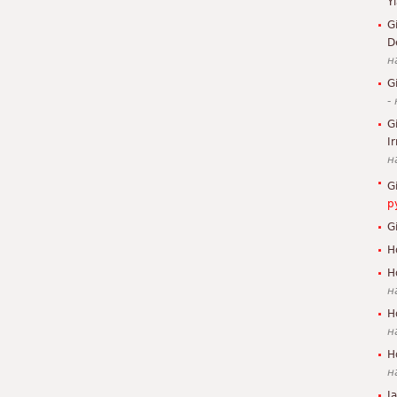
Y
G
D
н
G
-
G
I
н
G
р
G
H
H
н
H
н
H
н
J