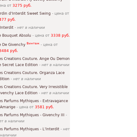
ена от
3275 руб.
ardin d'Interdit Sweet Swing
- цена от
477 руб.
Interdit
-
нет в наличии
e Bouquet Absolu
- цена от
3338 руб.
Винтаж
e De Givenchy
- цена от
3484 руб.
es Creations Couture. Ange Ou Demon
e Secret Lace Edition
-
нет в наличии
es Creations Couture. Organza Lace
dition
-
нет в наличии
es Creations Couture. Very Irresistible
ivenchy Lace Edition
-
нет в наличии
es Parfums Mythiques - Extravagance
'Amarige
- цена от
3581 руб.
es Parfums Mythiques - Givenchy III
-
ет в наличии
es Parfums Mythiques - L'Interdit
-
нет
 наличии