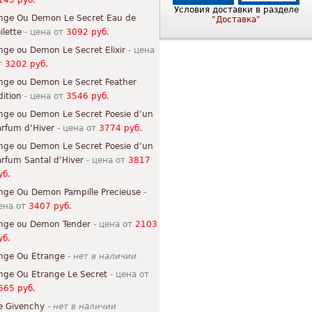
145 руб.
Условия доставки в разделе
nge Ou Demon Le Secret Eau de
"Доставка"
ilette
- цена от
3092 руб.
nge ou Demon Le Secret Elixir
- цена
т
3202 руб.
nge ou Demon Le Secret Feather
dition
- цена от
3546 руб.
nge ou Demon Le Secret Poesie d’un
arfum d’Hiver
- цена от
3774 руб.
nge ou Demon Le Secret Poesie d’un
arfum Santal d’Hiver
- цена от
3817
уб.
nge Ou Demon Pampille Precieuse
-
ена от
3407 руб.
nge ou Demon Tender
- цена от
2103
уб.
nge Ou Etrange
-
нет в наличии
nge Ou Etrange Le Secret
- цена от
665 руб.
e Givenchy
-
нет в наличии