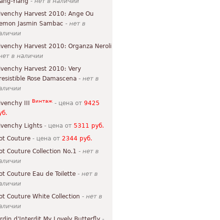
lang-Ylang
-
нет в наличии
ivenchy Harvest 2010: Ange Ou
emon Jasmin Sambac
-
нет в
аличии
ivenchy Harvest 2010: Organza Neroli
нет в наличии
ivenchy Harvest 2010: Very
rresistible Rose Damascena
-
нет в
аличии
Винтаж
ivenchy III
- цена от
9425
уб.
ivenchy Lights
- цена от
5311 руб.
ot Couture
- цена от
2344 руб.
ot Couture Collection No.1
-
нет в
аличии
ot Couture Eau de Toilette
-
нет в
аличии
ot Couture White Collection
-
нет в
аличии
ardin d'Interdit My Lovely Butterfly
-