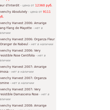
leur d'Interdit
- цена от
12360 руб.
ivenchy Absolutely
- цена от
9111
уб.
ivenchy Harvest 2006: Amarige
lang-Ylang de Mayotte
-
нет в
аличии
ivenchy Harvest 2006: Organza Fleur
'Oranger de Nabeul
-
нет в наличии
ivenchy Harvest 2006: Very
resistible Rose Centifolia
-
нет в
аличии
ivenchy Harvest 2007: Amarige
imosa
-
нет в наличии
ivenchy Harvest 2007: Organza
asmine
-
нет в наличии
ivenchy Harvest 2007: Very
rresistible Damascena Rose
-
нет в
аличии
ivenchy Harvest 2008: Amarige