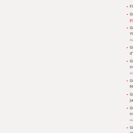
F
G
р
G
Y
н
G
d
G
Ir
н
G
M
G
J
G
I
н
G