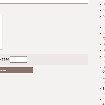
B
D
D
2
D
D
р
E
E
E
о 2940
2
E
O
E
-
E
-
E
4