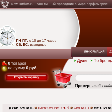
New-Parfum.ru - ваш личный проводник в мире парфюмерии!
ПН-ПТ:
с 10 до 17 часов
СБ, ВС:
выходные
ИНФОРМАЦИЯ
Д
Духи
По бренд
0
товаров
на сумму
0 руб.
Открыть корзину
Пример:
чтобы найт
ДУХИ КУПИТЬ
ПАРФЮМЕРИЯ (
"G"
)
GIVENCHY
MY GIVEN