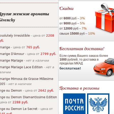
Скидки
Другие женские ароматы
от
6000
руб –
3%
Givenchy
от
9000
руб –
5%
от
12000
руб –
7%
свыше
15000
руб –
10%
bsolutely Irresistible
- цена от
2208
уб.
Бесплатная доставка!
marige
- цена от
765 руб.
marige D'Amour
- цена от
2799 руб.
Если сумма Вашего заказа более
1000
рублей, то доставка в
marige Mariage
-
нет в наличии
пределах МКАД
marige Mariage Lace Edition
-
нет в
бесплатная!
аличии
marige Mimosa de Grasse Millesime
005
-
нет в наличии
Доставка в регионы
nge ou Demon
- цена от
2642 руб.
nge ou Demon Diamantissime Edition
 цена от
2288 руб.
nge ou Demon Le Secret
- цена от