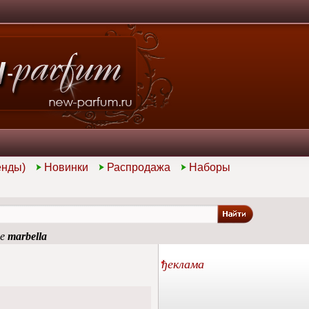
енды)
Новинки
Распродажа
Наборы
ие
marbella
ђеклама