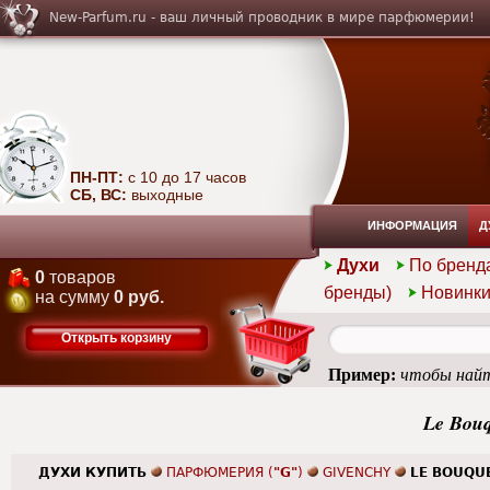
New-Parfum.ru - ваш личный проводник в мире парфюмерии!
ПН-ПТ:
с 10 до 17 часов
СБ, ВС:
выходные
ИНФОРМАЦИЯ
Д
Духи
По бренд
0
товаров
бренды)
Новинк
на сумму
0 руб.
Открыть корзину
Пример:
чтобы найт
Le Bouq
ДУХИ КУПИТЬ
ПАРФЮМЕРИЯ (
"G"
)
GIVENCHY
LE BOUQU