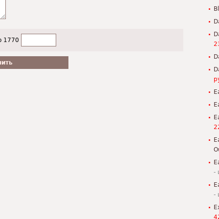
B
D
D
о 1770
2
D
D
р
E
E
E
2
E
O
E
-
E
-
E
4