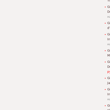
Y
G
D
н
G
d
G
I
н
G
M
G
D
р
G
J
G
Ir
н
G