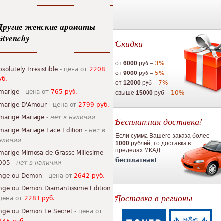
Другие женские ароматы
Givenchy
Скидки
от
6000
руб –
3%
bsolutely Irresistible
- цена от
2208
от
9000
руб –
5%
уб.
от
12000
руб –
7%
marige
- цена от
765 руб.
свыше
15000
руб –
10%
marige D'Amour
- цена от
2799 руб.
marige Mariage
-
нет в наличии
Бесплатная доставка!
marige Mariage Lace Edition
-
нет в
Если сумма Вашего заказа более
аличии
1000
рублей, то доставка в
пределах МКАД
marige Mimosa de Grasse Millesime
бесплатная!
005
-
нет в наличии
nge ou Demon
- цена от
2642 руб.
nge ou Demon Diamantissime Edition
Доставка в регионы
 цена от
2288 руб.
nge ou Demon Le Secret
- цена от