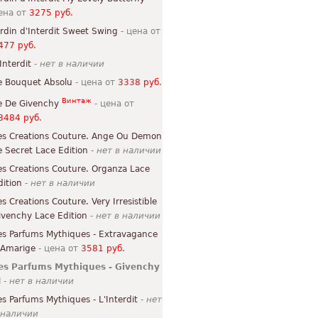
ена от
3275 руб.
ardin d'Interdit Sweet Swing
- цена от
477 руб.
Interdit
-
нет в наличии
e Bouquet Absolu
- цена от
3338 руб.
Винтаж
e De Givenchy
- цена от
3484 руб.
es Creations Couture. Ange Ou Demon
e Secret Lace Edition
-
нет в наличии
es Creations Couture. Organza Lace
dition
-
нет в наличии
es Creations Couture. Very Irresistible
ivenchy Lace Edition
-
нет в наличии
es Parfums Mythiques - Extravagance
'Amarige
- цена от
3581 руб.
es Parfums Mythiques - Givenchy
I
-
нет в наличии
es Parfums Mythiques - L'Interdit
-
нет
 наличии