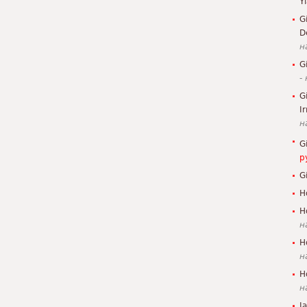
Y
G
D
н
G
-
G
I
н
G
р
G
H
H
н
H
н
H
н
J