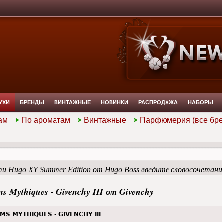
УХИ
БРЕНДЫ
ВИНТАЖНЫЕ
НОВИНКИ
РАСПРОДАЖА
НАБОРЫ
ам
По ароматам
Винтажные
Парфюмерия (все бр
и Hugo XY Summer Edition от Hugo Boss введите словосочетан
ms Mythiques - Givenchy III от Givenchy
MS MYTHIQUES - GIVENCHY III