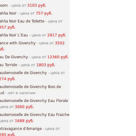
loom
- цена от
3103 руб.
ahlia Noir
- цена от
757 руб.
ahlia Noir Eau de Toilette
- цена от
357 руб.
ahlia Noir L’Eau
- цена от
2917 руб.
ance with Givenchy
- цена от
3502
уб.
au De Givenchy
- цена от
12360 руб.
au Torride
- цена от
1803 руб.
audemoiselle de Givenchy
- цена от
274 руб.
audemoiselle de Givenchy Bois de
ud
-
нет в наличии
audemoiselle de Givenchy Eau Florale
 цена от
3060 руб.
audemoiselle de Givenchy Eau Fraiche
 цена от
1688 руб.
xtravagance d'Amarige
- цена от
285 руб.