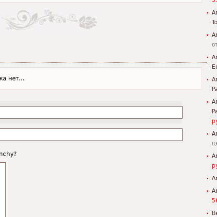
3
A
To
A
о
A
E
а нет...
A
P
A
P
р
A
ц
enchy?
A
р
A
A
5
B