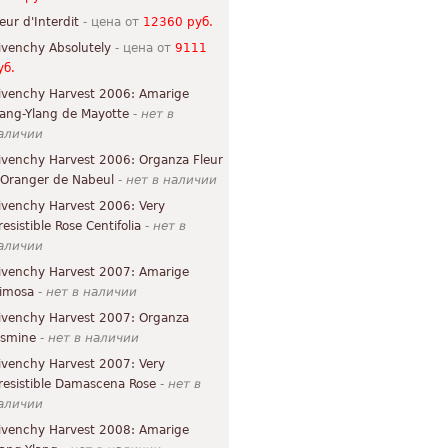
leur d'Interdit
- цена от
12360 руб.
ivenchy Absolutely
- цена от
9111
уб.
ivenchy Harvest 2006: Amarige
lang-Ylang de Mayotte
-
нет в
аличии
ivenchy Harvest 2006: Organza Fleur
'Oranger de Nabeul
-
нет в наличии
ivenchy Harvest 2006: Very
resistible Rose Centifolia
-
нет в
аличии
ivenchy Harvest 2007: Amarige
imosa
-
нет в наличии
ivenchy Harvest 2007: Organza
asmine
-
нет в наличии
ivenchy Harvest 2007: Very
rresistible Damascena Rose
-
нет в
аличии
ivenchy Harvest 2008: Amarige