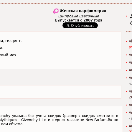
Женская парфюмерия
Шипровые цветочные
Выпускается с
2007
года
м, гиацинт.
A
р
а.
A
овый мох.
A
A
A
н
A
2
A
A
ivenchy указана без учета скидок (размеры скидок смотрите в
-
ythiques - Givenchy III в интернет-магазине New-Parfum.Ru по
 вам объема.
A