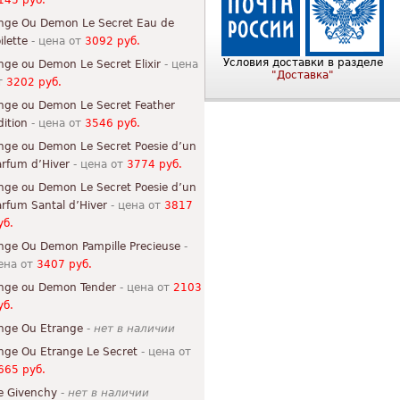
145 руб.
nge Ou Demon Le Secret Eau de
ilette
- цена от
3092 руб.
Условия доставки в разделе
nge ou Demon Le Secret Elixir
- цена
"Доставка"
т
3202 руб.
nge ou Demon Le Secret Feather
dition
- цена от
3546 руб.
nge ou Demon Le Secret Poesie d’un
arfum d’Hiver
- цена от
3774 руб.
nge ou Demon Le Secret Poesie d’un
arfum Santal d’Hiver
- цена от
3817
уб.
nge Ou Demon Pampille Precieuse
-
ена от
3407 руб.
nge ou Demon Tender
- цена от
2103
уб.
nge Ou Etrange
-
нет в наличии
nge Ou Etrange Le Secret
- цена от
665 руб.
e Givenchy
-
нет в наличии