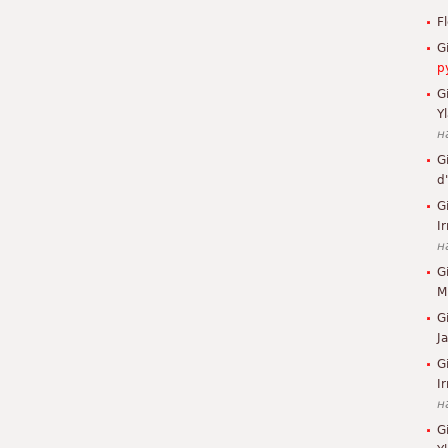
F
G
р
G
Y
н
G
d
G
Ir
н
G
M
G
J
G
I
н
G