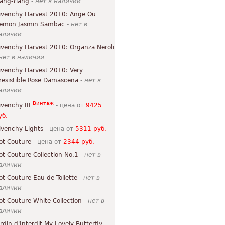
lang-Ylang
-
нет в наличии
ivenchy Harvest 2010: Ange Ou
emon Jasmin Sambac
-
нет в
аличии
ivenchy Harvest 2010: Organza Neroli
нет в наличии
ivenchy Harvest 2010: Very
rresistible Rose Damascena
-
нет в
аличии
Винтаж
ivenchy III
- цена от
9425
уб.
ivenchy Lights
- цена от
5311 руб.
ot Couture
- цена от
2344 руб.
ot Couture Collection No.1
-
нет в
аличии
ot Couture Eau de Toilette
-
нет в
аличии
ot Couture White Collection
-
нет в
аличии
ardin d'Interdit My Lovely Butterfly
-