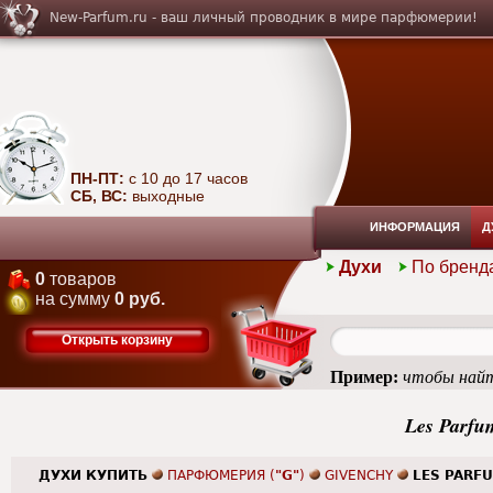
New-Parfum.ru - ваш личный проводник в мире парфюмерии!
ПН-ПТ:
с 10 до 17 часов
СБ, ВС:
выходные
ИНФОРМАЦИЯ
Д
Духи
По бренд
0
товаров
на сумму
0 руб.
Открыть корзину
Пример:
чтобы найт
Les Parfu
ДУХИ КУПИТЬ
ПАРФЮМЕРИЯ (
"G"
)
GIVENCHY
LES PARFU