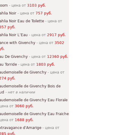
loom
- цена от
3103 руб.
ahlia Noir
- цена от
757 руб.
ahlia Noir Eau de Toilette
- цена от
357 руб.
ahlia Noir L’Eau
- цена от
2917 руб.
ance with Givenchy
- цена от
3502
уб.
au De Givenchy
- цена от
12360 руб.
au Torride
- цена от
1803 руб.
audemoiselle de Givenchy
- цена от
274 руб.
audemoiselle de Givenchy Bois de
ud
-
нет в наличии
audemoiselle de Givenchy Eau Florale
 цена от
3060 руб.
audemoiselle de Givenchy Eau Fraiche
 цена от
1688 руб.
xtravagance d'Amarige
- цена от
285 руб.