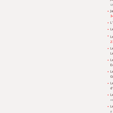
ц
J
3
L'
L
L
2
L
L
L
E
L
G
L
d
L
н
L
в