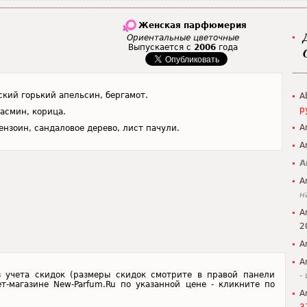
Женская парфюмерия
Ориентальные цветочные
Выпускается с
2006
года
кий горький апельсин, бергамот.
A
р
асмин, корица.
A
ензоин, сандаловое дерево, лист пачули.
A
A
A
н
A
2
A
A
з учета скидок (размеры скидок смотрите в правой панели
-
ет-магазине New-Parfum.Ru по указанной цене - кликните по
A