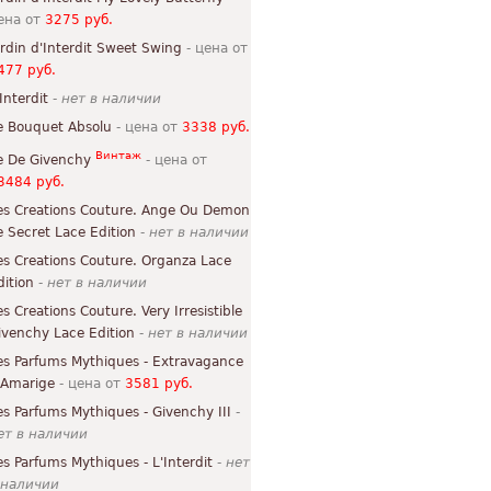
ена от
3275 руб.
ardin d'Interdit Sweet Swing
- цена от
477 руб.
Interdit
-
нет в наличии
e Bouquet Absolu
- цена от
3338 руб.
Винтаж
e De Givenchy
- цена от
3484 руб.
es Creations Couture. Ange Ou Demon
e Secret Lace Edition
-
нет в наличии
es Creations Couture. Organza Lace
dition
-
нет в наличии
es Creations Couture. Very Irresistible
ivenchy Lace Edition
-
нет в наличии
es Parfums Mythiques - Extravagance
'Amarige
- цена от
3581 руб.
es Parfums Mythiques - Givenchy III
-
ет в наличии
es Parfums Mythiques - L'Interdit
-
нет
 наличии