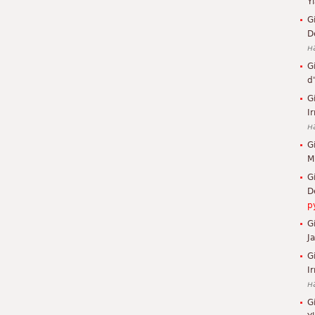
Y
G
D
н
G
d
G
I
н
G
M
G
D
р
G
J
G
Ir
н
G