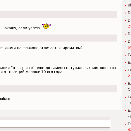
B
D
D
2
с. Закажу, если успею
D
D
р
жавчиками на флаконе отличается ароматом?
E
E
озиция "в возрасте", еще до замены натуральных компонентов
E
ия от позиций моложе 10-ого года.
2
E
O
E
люблю!
-
E
-
E
4