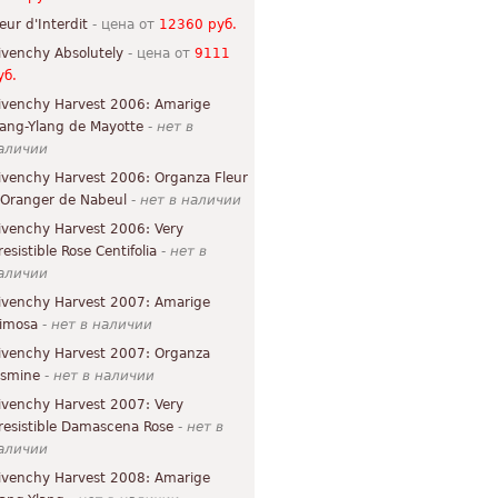
leur d'Interdit
- цена от
12360 руб.
ivenchy Absolutely
- цена от
9111
уб.
ivenchy Harvest 2006: Amarige
lang-Ylang de Mayotte
-
нет в
аличии
ivenchy Harvest 2006: Organza Fleur
'Oranger de Nabeul
-
нет в наличии
ivenchy Harvest 2006: Very
resistible Rose Centifolia
-
нет в
аличии
ivenchy Harvest 2007: Amarige
imosa
-
нет в наличии
ivenchy Harvest 2007: Organza
asmine
-
нет в наличии
ivenchy Harvest 2007: Very
rresistible Damascena Rose
-
нет в
аличии
ivenchy Harvest 2008: Amarige