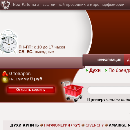
New-Parfum.ru - ваш личный проводник в мире парфюмерии!
ПН-ПТ:
с 10 до 17 часов
СБ, ВС:
выходные
ИНФОРМАЦИЯ
Д
Духи
По бренд
0
товаров
на сумму
0 руб.
Открыть корзину
Пример:
чтобы найт
ДУХИ КУПИТЬ
ПАРФЮМЕРИЯ (
"G"
)
GIVENCHY
AMARIGE 