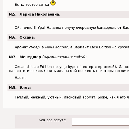
Есть. тестер сотка
№5.
Лариса Николаевна
:
Ой, точно!!! Ура! На днях получу очередную бандероль от Ва
№6.
Оксана
:
Аромат супер, у меня вопрос, а
Вариант Lace Edition - с кру
№7.
Менеджер
(администрация сайта)
:
Оксана! Lace Edition погуще будет (тестер с крышкой). И, п
на синтетические, (опять же, на мой нос) есть некоторые отлич
Настя.
№8.
Элла
:
Теплый, нежный, уютный, ласковый аромат. Боже, как я его 
Как вас зовут?: