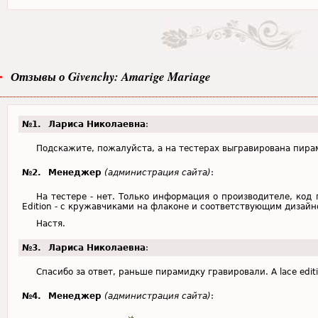
Отзывы о Givenchy: Amarige Mariage
№1.
Лариса Николаевна
:
Подскажите, пожалуйста, а на тестерах выгравирована пира
№2.
Менеджер
(администрация сайта)
:
На тестере - нет. Только информация о производителе, код
Edition - с кружавчиками на флаконе и соответствующим дизайн
Настя.
№3.
Лариса Николаевна
:
Спасибо за ответ, раньше пирамидку гравировали. А lace editi
№4.
Менеджер
(администрация сайта)
: