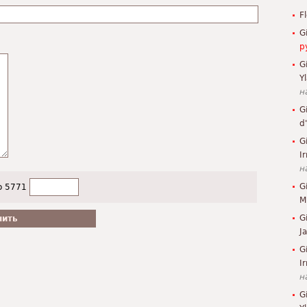
F
G
р
G
Y
н
G
d
G
Ir
н
G
о 5771
M
G
J
G
I
н
G