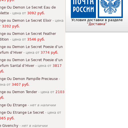
145 руб.
nge Ou Demon Le Secret Eau de
ilette
- цена от
3092 руб.
Условия доставки в разделе
nge ou Demon Le Secret Elixir
- цена
"Доставка"
т
3202 руб.
nge ou Demon Le Secret Feather
dition
- цена от
3546 руб.
nge ou Demon Le Secret Poesie d’un
arfum d’Hiver
- цена от
3774 руб.
nge ou Demon Le Secret Poesie d’un
arfum Santal d’Hiver
- цена от
3817
уб.
nge Ou Demon Pampille Precieuse
-
ена от
3407 руб.
nge ou Demon Tender
- цена от
2103
уб.
nge Ou Etrange
-
нет в наличии
nge Ou Etrange Le Secret
- цена от
665 руб.
e Givenchy
-
нет в наличии