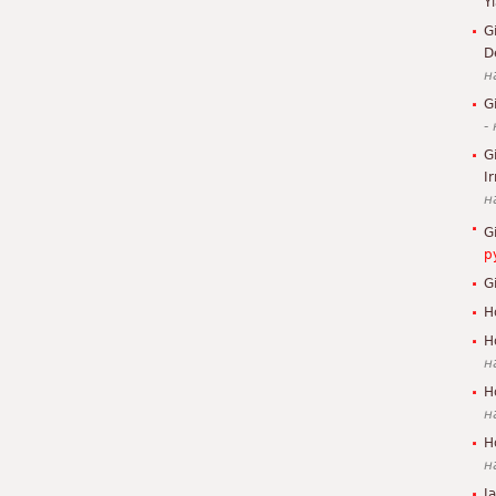
Y
G
D
н
G
-
G
I
н
G
р
G
H
H
н
H
н
H
н
J