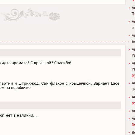
3
A
To
A
о
A
E
A
P
мидка аромата? С крышкой? Спасибо!
A
P
р
A
 партии и штрих-код. Сам флакон с крышечкой. Вариант Lace
ом на коробочке.
ц
A
р
A
on нет в наличии...
A
5
B