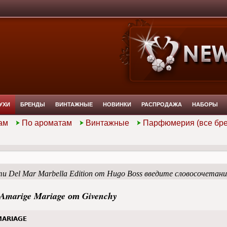
УХИ
БРЕНДЫ
ВИНТАЖНЫЕ
НОВИНКИ
РАСПРОДАЖА
НАБОРЫ
ам
По ароматам
Винтажные
Парфюмерия (все бр
и Del Mar Marbella Edition от Hugo Boss введите словосочетан
Amarige Mariage от Givenchy
MARIAGE