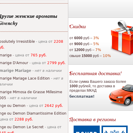
Другие женские ароматы
Givenchy
Скидки
от
6000
руб –
3%
bsolutely Irresistible
- цена от
2208
от
9000
руб –
5%
уб.
от
12000
руб –
7%
marige
- цена от
765 руб.
свыше
15000
руб –
10%
marige D'Amour
- цена от
2799 руб.
marige Mariage
-
нет в наличии
Бесплатная доставка!
marige Mariage Lace Edition
-
нет в
Если сумма Вашего заказа более
аличии
1000
рублей, то доставка в
пределах МКАД
marige Mimosa de Grasse Millesime
бесплатная!
005
-
нет в наличии
nge ou Demon
- цена от
2642 руб.
nge ou Demon Diamantissime Edition
Доставка в регионы
 цена от
2288 руб.
nge ou Demon Le Secret
- цена от