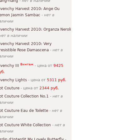
lang-Ylang
-
нет в наличии
ivenchy Harvest 2010: Ange Ou
emon Jasmin Sambac
-
нет в
аличии
ivenchy Harvest 2010: Organza Neroli
нет в наличии
ivenchy Harvest 2010: Very
rresistible Rose Damascena
-
нет в
аличии
Винтаж
ivenchy III
- цена от
9425
уб.
ivenchy Lights
- цена от
5311 руб.
ot Couture
- цена от
2344 руб.
ot Couture Collection No.1
-
нет в
аличии
ot Couture Eau de Toilette
-
нет в
аличии
ot Couture White Collection
-
нет в
аличии
ardin d'Interdit My Lovely Butterfly
-