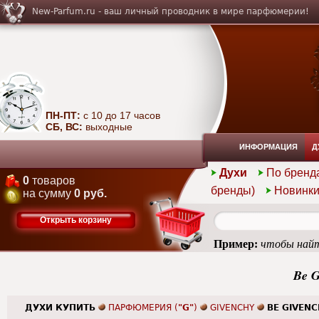
New-Parfum.ru - ваш личный проводник в мире парфюмерии!
ПН-ПТ:
с 10 до 17 часов
СБ, ВС:
выходные
ИНФОРМАЦИЯ
Д
Духи
По бренд
0
товаров
бренды)
Новинк
на сумму
0 руб.
Открыть корзину
Пример:
чтобы найт
Be G
ДУХИ КУПИТЬ
ПАРФЮМЕРИЯ (
"G"
)
GIVENCHY
BE GIVEN