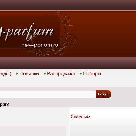
енды)
Новинки
Распродажа
Наборы
pure
ђеклама