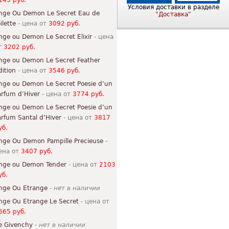
145 руб.
Условия доставки в разделе
nge Ou Demon Le Secret Eau de
"Доставка"
ilette
- цена от
3092 руб.
nge ou Demon Le Secret Elixir
- цена
т
3202 руб.
nge ou Demon Le Secret Feather
dition
- цена от
3546 руб.
nge ou Demon Le Secret Poesie d’un
arfum d’Hiver
- цена от
3774 руб.
nge ou Demon Le Secret Poesie d’un
arfum Santal d’Hiver
- цена от
3817
уб.
nge Ou Demon Pampille Precieuse
-
ена от
3407 руб.
nge ou Demon Tender
- цена от
2103
уб.
nge Ou Etrange
-
нет в наличии
nge Ou Etrange Le Secret
- цена от
665 руб.
e Givenchy
-
нет в наличии