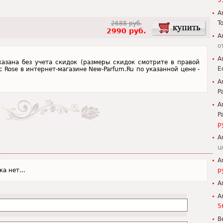
3
A
To
2688 руб.
2990 руб.
A
о
A
y указана без учета скидок (размеры скидок смотрите в правой
E
ric Rose в интернет-магазине New-Parfum.Ru по указанной цене -
A
P
A
P
р
A
ц
A
а нет...
р
A
A
5
B