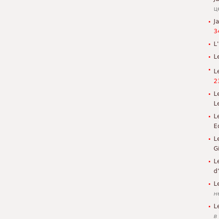
ц
J
3
L'
L
L
2
L
L
L
E
L
G
L
d
L
н
L
в