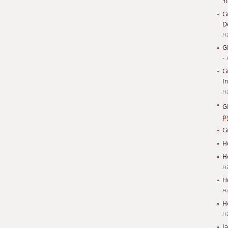
Y
G
D
н
G
-
G
I
н
G
р
G
H
H
н
H
н
H
н
J