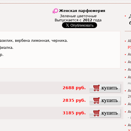
Женская парфюмерия
Зеленые цветочные
Выпускается с
2012
года
азилик, вербена лимонная, черника.
A
р
фиалка.
A
р.
A
A
A
н
2688 руб.
A
2
2835 руб.
A
A
3185 руб.
-
A