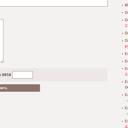
B
D
D
2
D
D
р
E
E
E
2
о 9858
E
O
E
-
E
-
E
4