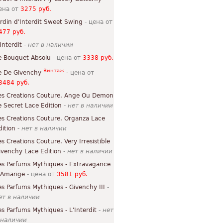
ена от
3275 руб.
ardin d'Interdit Sweet Swing
- цена от
477 руб.
Interdit
-
нет в наличии
e Bouquet Absolu
- цена от
3338 руб.
Винтаж
e De Givenchy
- цена от
3484 руб.
es Creations Couture. Ange Ou Demon
e Secret Lace Edition
-
нет в наличии
es Creations Couture. Organza Lace
dition
-
нет в наличии
es Creations Couture. Very Irresistible
ivenchy Lace Edition
-
нет в наличии
es Parfums Mythiques - Extravagance
'Amarige
- цена от
3581 руб.
es Parfums Mythiques - Givenchy III
-
ет в наличии
es Parfums Mythiques - L'Interdit
-
нет
 наличии