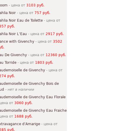
loom
- цена от
3103 руб.
ahlia Noir
- цена от
757 руб.
ahlia Noir Eau de Toilette
- цена от
357 руб.
ahlia Noir L’Eau
- цена от
2917 руб.
ance with Givenchy
- цена от
3502
уб.
au De Givenchy
- цена от
12360 руб.
au Torride
- цена от
1803 руб.
audemoiselle de Givenchy
- цена от
274 руб.
audemoiselle de Givenchy Bois de
ud
-
нет в наличии
audemoiselle de Givenchy Eau Florale
 цена от
3060 руб.
audemoiselle de Givenchy Eau Fraiche
 цена от
1688 руб.
xtravagance d'Amarige
- цена от
285 руб.