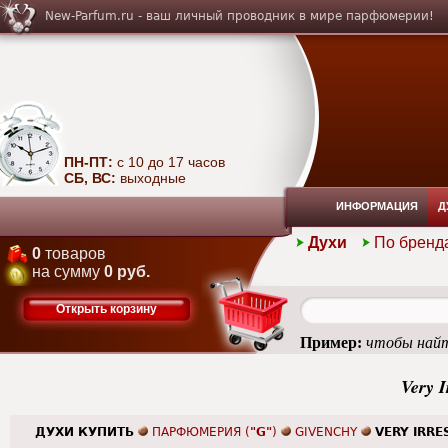
New-Parfum.ru - ваш личный проводник в мире парфюмерии!
ПН-ПТ:
с 10 до 17 часов
СБ, ВС:
выходные
ИНФОРМАЦИЯ
Д
Духи
По бренд
0
товаров
на сумму
0 руб.
Открыть корзину
Пример:
чтобы найт
Very I
ДУХИ КУПИТЬ
ПАРФЮМЕРИЯ (
"G"
)
GIVENCHY
VERY IRRE