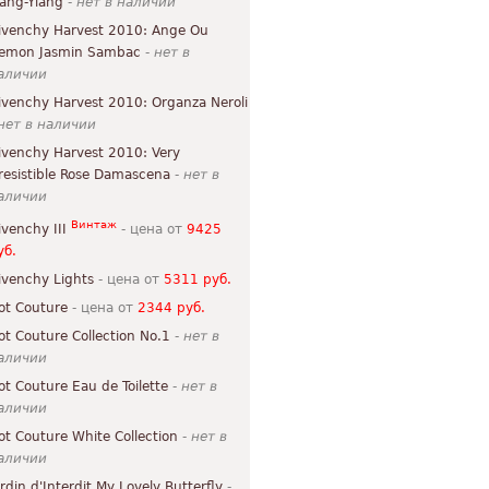
lang-Ylang
-
нет в наличии
ivenchy Harvest 2010: Ange Ou
emon Jasmin Sambac
-
нет в
аличии
ivenchy Harvest 2010: Organza Neroli
нет в наличии
ivenchy Harvest 2010: Very
rresistible Rose Damascena
-
нет в
аличии
Винтаж
ivenchy III
- цена от
9425
уб.
ivenchy Lights
- цена от
5311 руб.
ot Couture
- цена от
2344 руб.
ot Couture Collection No.1
-
нет в
аличии
ot Couture Eau de Toilette
-
нет в
аличии
ot Couture White Collection
-
нет в
аличии
ardin d'Interdit My Lovely Butterfly
-