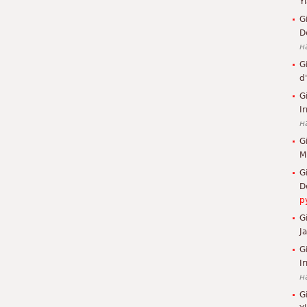
Y
G
D
н
G
d
G
I
н
G
M
G
D
р
G
J
G
Ir
н
G