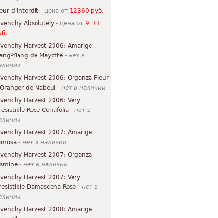
leur d'Interdit
- цена от
12360 руб.
ivenchy Absolutely
- цена от
9111
уб.
ivenchy Harvest 2006: Amarige
lang-Ylang de Mayotte
-
нет в
аличии
ivenchy Harvest 2006: Organza Fleur
'Oranger de Nabeul
-
нет в наличии
ivenchy Harvest 2006: Very
resistible Rose Centifolia
-
нет в
аличии
ivenchy Harvest 2007: Amarige
imosa
-
нет в наличии
ivenchy Harvest 2007: Organza
asmine
-
нет в наличии
ivenchy Harvest 2007: Very
rresistible Damascena Rose
-
нет в
аличии
ivenchy Harvest 2008: Amarige