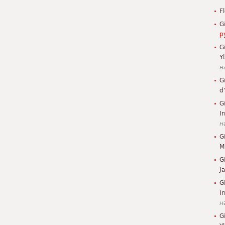
F
G
р
G
Y
н
G
d
G
Ir
н
G
M
G
J
G
I
н
G