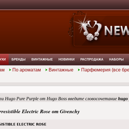
УХИ
БРЕНДЫ
ВИНТАЖНЫЕ
НОВИНКИ
РАСПРОДАЖА
НАБОРЫ
ам
По ароматам
Винтажные
Парфюмерия (все бр
и Hugo Pure Purple от Hugo Boss введите словосочетание
hugo 
rresistible Electric Rose от Givenchy
SISTIBLE ELECTRIC ROSE