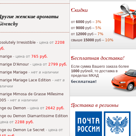
Скидки
Другие женские ароматы
от
6000
руб –
3%
Givenchy
от
9000
руб –
5%
от
12000
руб –
7%
свыше
15000
руб –
10%
bsolutely Irresistible
- цена от
2208
уб.
Бесплатная доставка!
marige
- цена от
765 руб.
marige D'Amour
- цена от
2799 руб.
Если сумма Вашего заказа более
1000
рублей, то доставка в
marige Mariage
-
нет в наличии
пределах МКАД
marige Mariage Lace Edition
-
нет в
бесплатная!
аличии
marige Mimosa de Grasse Millesime
005
-
нет в наличии
Доставка в регионы
nge ou Demon
- цена от
2642 руб.
nge ou Demon Diamantissime Edition
 цена от
2288 руб.
nge ou Demon Le Secret
- цена от