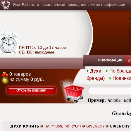
New-Parfum.ru - ваш личный проводник в мире парфюмерии!
ПН-ПТ:
с 10 до 17 часов
СБ, ВС:
выходные
ИНФОРМАЦИЯ
Д
Духи
По бренд
0
товаров
бренды)
Новинк
на сумму
0 руб.
Открыть корзину
Пример:
чтобы най
summer
Givench
ДУХИ КУПИТЬ
ПАРФЮМЕРИЯ (
"G"
)
GIVENCHY
GIVENCHY