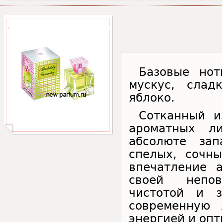
Базовые нот
мускус, слад
яблоко.
Сотканный 
ароматных л
абсолюте за
спелых, сочн
впечатление 
своей непов
чистотой и з
современную 
энергией и оп