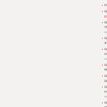
F
G
р
G
Y
н
G
d
G
Ir
н
G
M
G
J
G
I
н
G