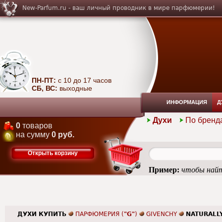
New-Parfum.ru - ваш личный проводник в мире парфюмерии!
ПН-ПТ:
с 10 до 17 часов
СБ, ВС:
выходные
ИНФОРМАЦИЯ
Д
Духи
По бренд
0
товаров
на сумму
0 руб.
Открыть корзину
Пример:
чтобы найт
ДУХИ КУПИТЬ
ПАРФЮМЕРИЯ (
"G"
)
GIVENCHY
NATURALLY