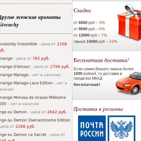
Скидки
Другие женские ароматы
от
6000
руб –
3%
Givenchy
от
9000
руб –
5%
от
12000
руб –
7%
свыше
15000
руб –
10%
bsolutely Irresistible
- цена от
2208
уб.
Бесплатная доставка!
marige
- цена от
765 руб.
marige D'Amour
- цена от
2799 руб.
Если сумма Вашего заказа более
1000
рублей, то доставка в
marige Mariage
-
нет в наличии
пределах МКАД
marige Mariage Lace Edition
-
нет в
бесплатная!
аличии
marige Mimosa de Grasse Millesime
005
-
нет в наличии
Доставка в регионы
nge ou Demon
- цена от
2642 руб.
nge ou Demon Diamantissime Edition
 цена от
2288 руб.
nge ou Demon Le Secret
- цена от