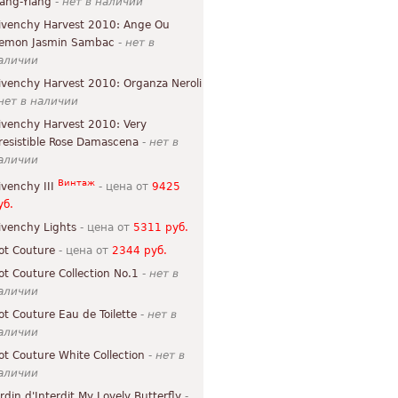
lang-Ylang
-
нет в наличии
ivenchy Harvest 2010: Ange Ou
emon Jasmin Sambac
-
нет в
аличии
ivenchy Harvest 2010: Organza Neroli
нет в наличии
ivenchy Harvest 2010: Very
rresistible Rose Damascena
-
нет в
аличии
Винтаж
ivenchy III
- цена от
9425
уб.
ivenchy Lights
- цена от
5311 руб.
ot Couture
- цена от
2344 руб.
ot Couture Collection No.1
-
нет в
аличии
ot Couture Eau de Toilette
-
нет в
аличии
ot Couture White Collection
-
нет в
аличии
ardin d'Interdit My Lovely Butterfly
-