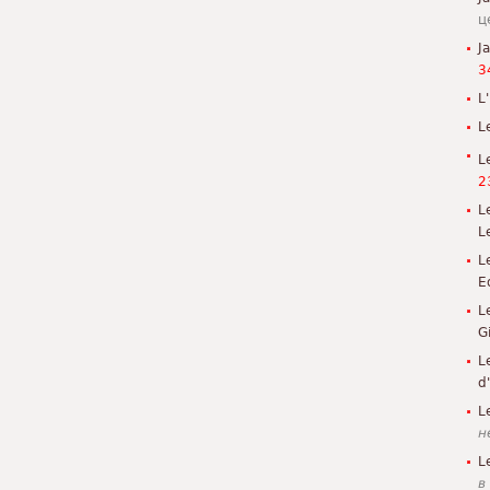
ц
J
3
L'
L
L
2
L
L
L
E
L
G
L
d
L
н
L
в