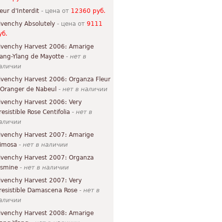
leur d'Interdit
- цена от
12360 руб.
ivenchy Absolutely
- цена от
9111
уб.
ivenchy Harvest 2006: Amarige
lang-Ylang de Mayotte
-
нет в
аличии
ivenchy Harvest 2006: Organza Fleur
'Oranger de Nabeul
-
нет в наличии
ivenchy Harvest 2006: Very
resistible Rose Centifolia
-
нет в
аличии
ivenchy Harvest 2007: Amarige
imosa
-
нет в наличии
ivenchy Harvest 2007: Organza
asmine
-
нет в наличии
ivenchy Harvest 2007: Very
rresistible Damascena Rose
-
нет в
аличии
ivenchy Harvest 2008: Amarige