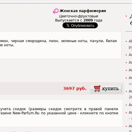
Женская парфюмерия
Цветочно-фруктовые
Выпускается с
2009
года
имон, черная смородина, пион, зеленые ноты, пачули, белая
A
е ноты.
р
A
A
A
A
н
3697 руб.
A
2
A
з учета скидок (размеры скидок смотрите в правой панели
A
агазине New-Parfum.Ru по указанной цене - кликните по кнопке
-
A