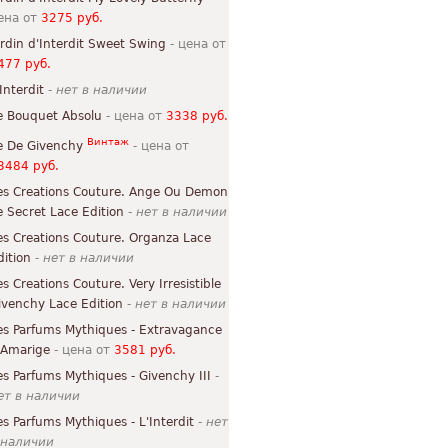
ена от
3275 руб.
ardin d'Interdit Sweet Swing
- цена от
477 руб.
Interdit
-
нет в наличии
e Bouquet Absolu
- цена от
3338 руб.
Винтаж
e De Givenchy
- цена от
3484 руб.
es Creations Couture. Ange Ou Demon
e Secret Lace Edition
-
нет в наличии
es Creations Couture. Organza Lace
dition
-
нет в наличии
es Creations Couture. Very Irresistible
ivenchy Lace Edition
-
нет в наличии
es Parfums Mythiques - Extravagance
'Amarige
- цена от
3581 руб.
es Parfums Mythiques - Givenchy III
-
ет в наличии
es Parfums Mythiques - L'Interdit
-
нет
 наличии