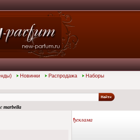
енды)
Новинки
Распродажа
Наборы
ие
marbella
ђеклама