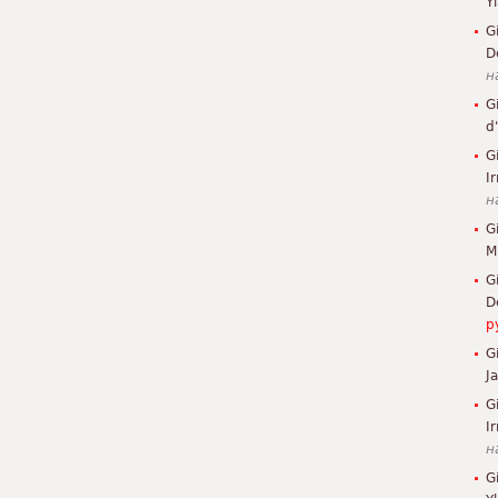
Y
G
D
н
G
d
G
I
н
G
M
G
D
р
G
J
G
Ir
н
G