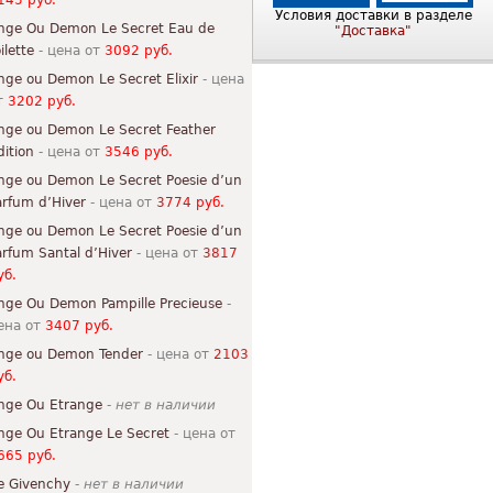
145 руб.
Условия доставки в разделе
nge Ou Demon Le Secret Eau de
"Доставка"
ilette
- цена от
3092 руб.
nge ou Demon Le Secret Elixir
- цена
т
3202 руб.
nge ou Demon Le Secret Feather
dition
- цена от
3546 руб.
nge ou Demon Le Secret Poesie d’un
arfum d’Hiver
- цена от
3774 руб.
nge ou Demon Le Secret Poesie d’un
arfum Santal d’Hiver
- цена от
3817
уб.
nge Ou Demon Pampille Precieuse
-
ена от
3407 руб.
nge ou Demon Tender
- цена от
2103
уб.
nge Ou Etrange
-
нет в наличии
nge Ou Etrange Le Secret
- цена от
665 руб.
e Givenchy
-
нет в наличии