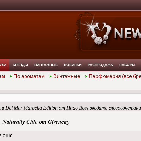
УХИ
БРЕНДЫ
ВИНТАЖНЫЕ
НОВИНКИ
РАСПРОДАЖА
НАБОРЫ
ам
По ароматам
Винтажные
Парфюмерия (все бр
и Del Mar Marbella Edition от Hugo Boss введите словосочетан
Naturally Chic от Givenchy
 CHIC