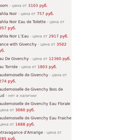
loom
- цена от
3103 руб.
ahlia Noir
- цена от
757 руб.
ahlia Noir Eau de Toilette
- цена от
357 руб.
ahlia Noir L’Eau
- цена от
2917 руб.
ance with Givenchy
- цена от
3502
уб.
au De Givenchy
- цена от
12360 руб.
au Torride
- цена от
1803 руб.
audemoiselle de Givenchy
- цена от
274 руб.
audemoiselle de Givenchy Bois de
ud
-
нет в наличии
audemoiselle de Givenchy Eau Florale
 цена от
3060 руб.
audemoiselle de Givenchy Eau Fraiche
 цена от
1688 руб.
xtravagance d'Amarige
- цена от
285 руб.