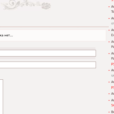
3
A
To
A
о
A
E
а нет...
A
P
A
P
р
A
ц
A
р
A
A
5
B