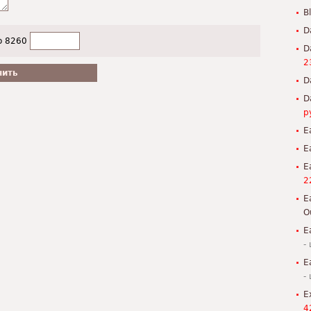
B
D
о 8260
D
2
D
D
р
E
E
E
2
E
O
E
-
E
-
E
4