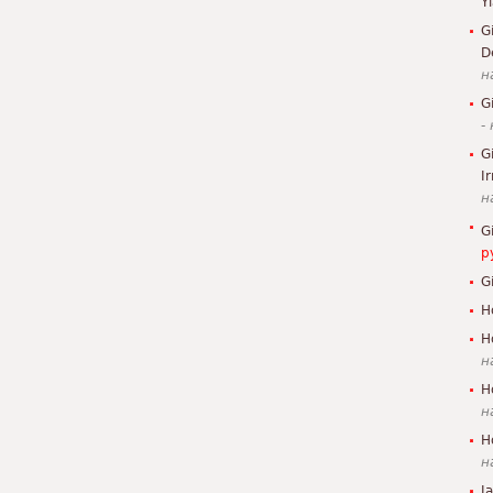
Y
G
D
н
G
-
G
I
н
G
р
G
H
H
н
H
н
H
н
J