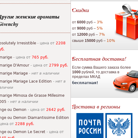
Скидки
Другие женские ароматы
от
6000
руб –
3%
Givenchy
от
9000
руб –
5%
от
12000
руб –
7%
свыше
15000
руб –
10%
bsolutely Irresistible
- цена от
2208
уб.
Бесплатная доставка!
marige
- цена от
765 руб.
marige D'Amour
- цена от
2799 руб.
Если сумма Вашего заказа более
1000
рублей, то доставка в
marige Mariage
-
нет в наличии
пределах МКАД
marige Mariage Lace Edition
-
нет в
бесплатная!
аличии
marige Mimosa de Grasse Millesime
005
-
нет в наличии
Доставка в регионы
nge ou Demon
- цена от
2642 руб.
nge ou Demon Diamantissime Edition
 цена от
2288 руб.
nge ou Demon Le Secret
- цена от