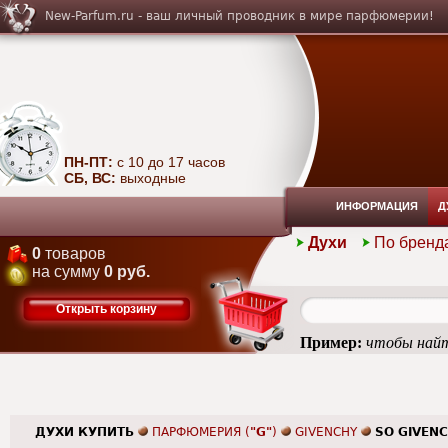
New-Parfum.ru - ваш личный проводник в мире парфюмерии!
ПН-ПТ:
с 10 до 17 часов
СБ, ВС:
выходные
ИНФОРМАЦИЯ
Д
Духи
По бренд
0
товаров
на сумму
0 руб.
Открыть корзину
Пример:
чтобы найти
ДУХИ КУПИТЬ
ПАРФЮМЕРИЯ (
"G"
)
GIVENCHY
SO GIVEN