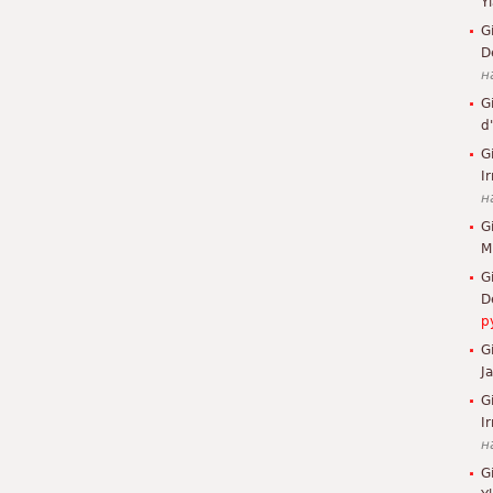
Y
G
D
н
G
d
G
I
н
G
M
G
D
р
G
J
G
Ir
н
G