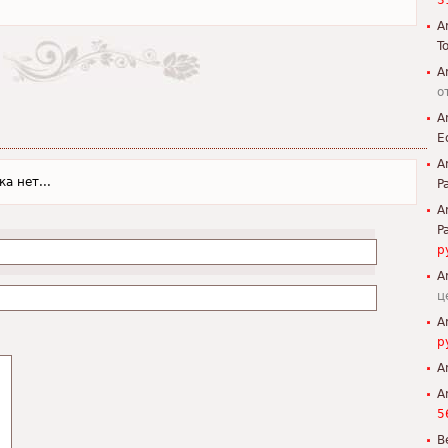
3
A
To
A
о
A
E
A
а нет...
P
A
P
р
A
ц
A
р
A
A
5
B