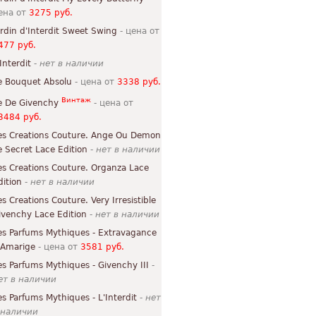
ена от
3275 руб.
ardin d'Interdit Sweet Swing
- цена от
477 руб.
Interdit
-
нет в наличии
e Bouquet Absolu
- цена от
3338 руб.
Винтаж
e De Givenchy
- цена от
3484 руб.
es Creations Couture. Ange Ou Demon
e Secret Lace Edition
-
нет в наличии
es Creations Couture. Organza Lace
dition
-
нет в наличии
es Creations Couture. Very Irresistible
ivenchy Lace Edition
-
нет в наличии
es Parfums Mythiques - Extravagance
'Amarige
- цена от
3581 руб.
es Parfums Mythiques - Givenchy III
-
ет в наличии
es Parfums Mythiques - L'Interdit
-
нет
 наличии