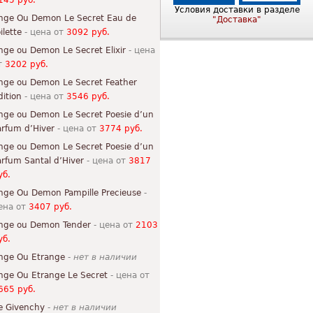
145 руб.
Условия доставки в разделе
nge Ou Demon Le Secret Eau de
"Доставка"
ilette
- цена от
3092 руб.
nge ou Demon Le Secret Elixir
- цена
т
3202 руб.
nge ou Demon Le Secret Feather
dition
- цена от
3546 руб.
nge ou Demon Le Secret Poesie d’un
arfum d’Hiver
- цена от
3774 руб.
nge ou Demon Le Secret Poesie d’un
arfum Santal d’Hiver
- цена от
3817
уб.
nge Ou Demon Pampille Precieuse
-
ена от
3407 руб.
nge ou Demon Tender
- цена от
2103
уб.
nge Ou Etrange
-
нет в наличии
nge Ou Etrange Le Secret
- цена от
665 руб.
e Givenchy
-
нет в наличии