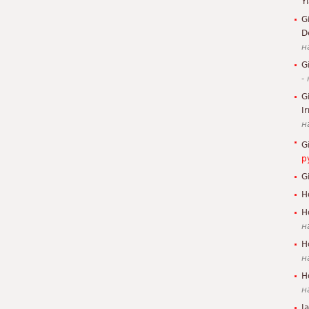
Y
G
D
н
G
-
G
I
н
G
р
G
H
H
н
H
н
H
н
J