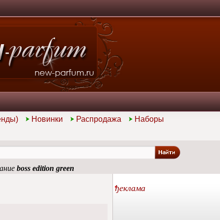
енды)
Новинки
Распродажа
Наборы
тание
boss edition green
ђеклама