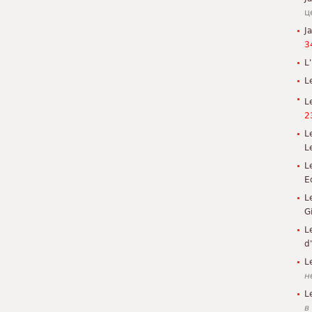
ц
J
3
L'
L
L
2
L
L
L
E
L
G
L
d
L
н
L
в