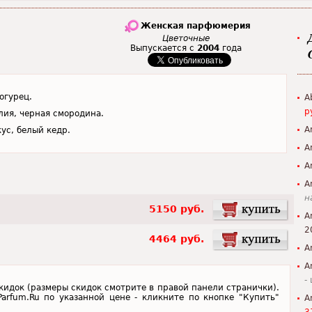
Женская парфюмерия
Цветочные
Выпускается с
2004
года
огурец.
A
р
лия, черная смородина.
A
кус, белый кедр.
A
A
A
н
5150 руб.
A
2
4464 руб.
A
A
-
скидок (размеры скидок смотрите в правой панели странички).
Parfum.Ru по указанной цене - кликните по кнопке "Купить"
A