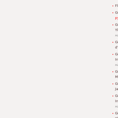
F
G
р
G
Y
н
G
d
G
Ir
н
G
M
G
J
G
I
н
G