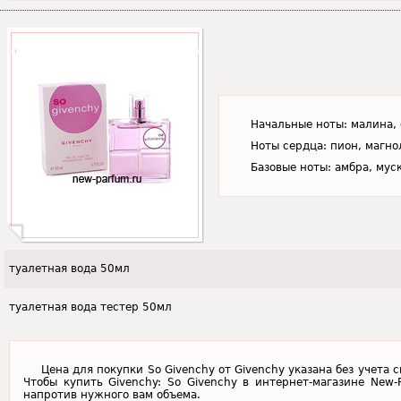
Начальные ноты: малина, 
Ноты сердца: пион, магно
Базовые ноты: амбра, мус
туалетная вода 50мл
туалетная вода тестер 50мл
Цена для покупки So Givenchy от Givenchy указана без учета 
Чтобы купить Givenchy: So Givenchy в интернет-магазине New-
напротив нужного вам объема.