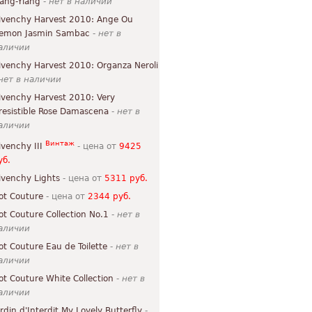
lang-Ylang
-
нет в наличии
ivenchy Harvest 2010: Ange Ou
emon Jasmin Sambac
-
нет в
аличии
ivenchy Harvest 2010: Organza Neroli
нет в наличии
ivenchy Harvest 2010: Very
rresistible Rose Damascena
-
нет в
аличии
Винтаж
ivenchy III
- цена от
9425
уб.
ivenchy Lights
- цена от
5311 руб.
ot Couture
- цена от
2344 руб.
ot Couture Collection No.1
-
нет в
аличии
ot Couture Eau de Toilette
-
нет в
аличии
ot Couture White Collection
-
нет в
аличии
ardin d'Interdit My Lovely Butterfly
-