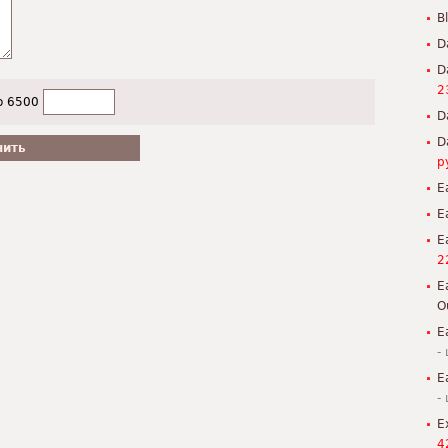
B
D
D
2
о 6500
D
D
р
E
E
E
2
E
O
E
-
E
-
E
4