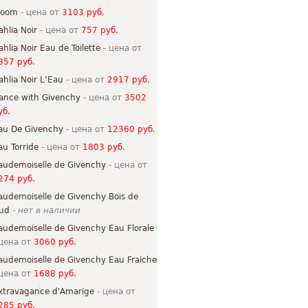
loom
- цена от
3103 руб.
ahlia Noir
- цена от
757 руб.
ahlia Noir Eau de Toilette
- цена от
357 руб.
ahlia Noir L’Eau
- цена от
2917 руб.
ance with Givenchy
- цена от
3502
уб.
au De Givenchy
- цена от
12360 руб.
au Torride
- цена от
1803 руб.
audemoiselle de Givenchy
- цена от
274 руб.
audemoiselle de Givenchy Bois de
ud
-
нет в наличии
audemoiselle de Givenchy Eau Florale
 цена от
3060 руб.
audemoiselle de Givenchy Eau Fraiche
 цена от
1688 руб.
xtravagance d'Amarige
- цена от
285 руб.