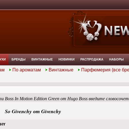
УХИ
БРЕНДЫ
ВИНТАЖНЫЕ
НОВИНКИ
РАСПРОДАЖА
НАБОРЫ
ам
По ароматам
Винтажные
Парфюмерия (все бр
 Boss In Motion Edition Green от Hugo Boss введите словосоче
So Givenchy от Givenchy
CHY