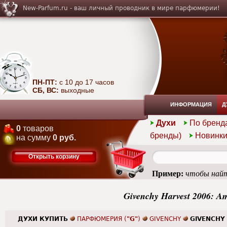
New-Parfum.ru - ваш личный проводник в мире парфюмерии!
ПН-ПТ:
с 10 до 17 часов
СБ, ВС:
выходные
ИНФОРМАЦИЯ
Д
Духи
По бренд
0
товаров
бренды)
Новинк
на сумму
0 руб.
Открыть корзину
Пример:
чтобы найт
Givenchy Harvest 2006: A
ДУХИ КУПИТЬ
ПАРФЮМЕРИЯ (
"G"
)
GIVENCHY
GIVENCHY 